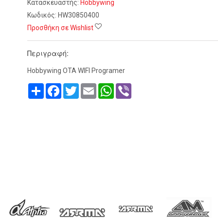
Κατασκευαστής:
Hobbywing
Κωδικός:
HW30850400
Προσθήκη σε Wishlist
Περιγραφή:
Hobbywing OTA WIFI Programer
Share
Facebook
Twitter
Email
WhatsApp
Viber