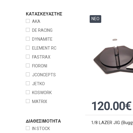
ΚΑΤΑΣΚΕΥΑΣΤΗΣ
ΝΕΟ
AKA
DE RACING
DYNAMITE
ELEMENT RC
FASTRAX
FIORONI
JCONCEPTS
JETKO
KOSWORK
MATRIX
120.00€
OTHER
PROLINE
ΔΙΑΘΕΣΙΜΟΤΗΤΑ
1/8 LAZER JIG (Buggy
RACEFORM
IN STOCK