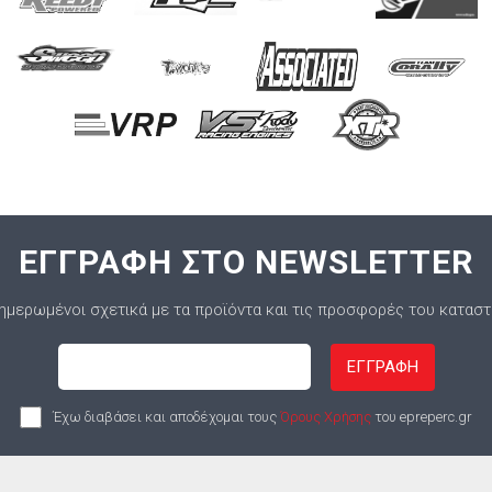
ΕΓΓΡΑΦΗ ΣΤΟ NEWSLETTER
ημερωμένοι σχετικά με τα προϊόντα και τις προσφορές του κατασ
ΕΓΓΡΑΦΗ
Έχω διαβάσει και αποδέχομαι τους
Όρους Χρήσης
του epreperc.gr