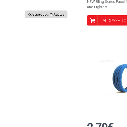
NEW Bling Series Faceli
REVOLUTION DESIGN
and Lightest...
ROBITRONIC
Καθαρισμός Φίλτρων
ΑΓΟΡΑΣΕ ΤΟ
RUDDOG
SWEEP
TEAM ASSOCIATED
ULTIMATE