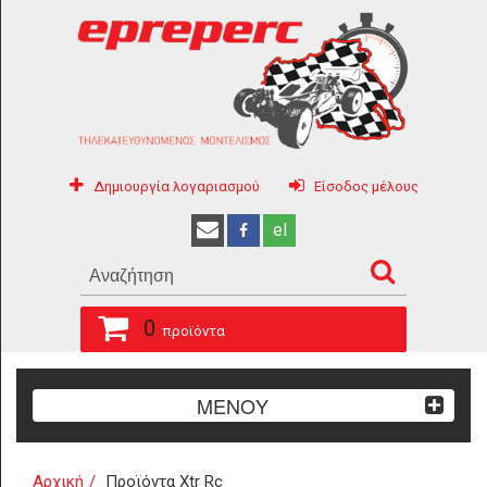
Δημιουργία λογαριασμού
Είσοδος μέλους
el
0
προϊόντα
ΜΕΝΟΥ
Αρχική
Προϊόντα Xtr Rc