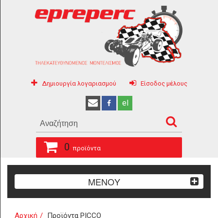
Δημιουργία λογαριασμού
Είσοδος μέλους
el
0
προϊόντα
ΜΕΝΟΥ
Αρχική
Προϊόντα PICCO