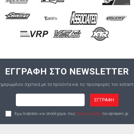
ΕΓΓΡΑΦΗ ΣΤΟ NEWSLETTER
ημερωμένοι σχετικά με τα προϊόντα και τις προσφορές του κατασ
ΕΓΓΡΑΦΗ
Έχω διαβάσει και αποδέχομαι τους
Όρους Χρήσης
του epreperc.gr