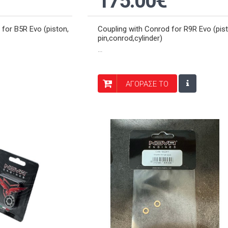
175.00€
 for B5R Evo (piston,
Coupling with Conrod for R9R Evo (pis
pin,conrod,cylinder)
...
ΑΓΟΡΑΣΕ ΤΟ