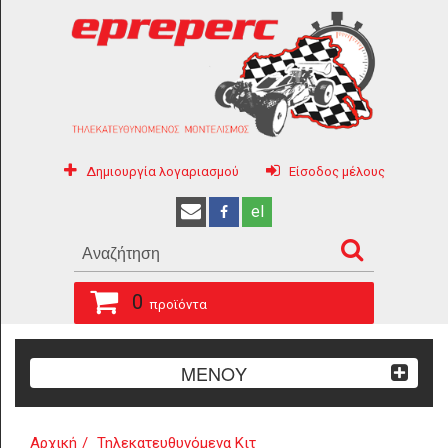
Δημιουργία λογαριασμού
Είσοδος μέλους
el
0
προϊόντα
ΜΕΝΟΥ
Αρχική
Τηλεκατευθυνόμενα Κιτ