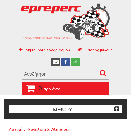
Δημιουργία λογαριασμού
Είσοδος μέλους
el
0
προϊόντα
ΜΕΝΟΥ
Αρχική
Εργαλεία & Αξεσουάρ