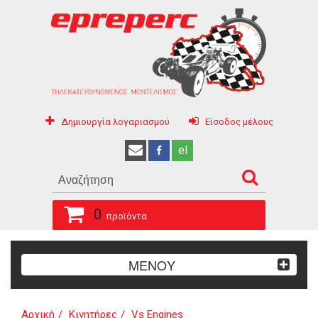
Δημιουργία λογαριασμού
Είσοδος μέλους
el
0
προϊόντα
ΜΕΝΟΥ
Αρχική
Κινητήρες
Vs Engines