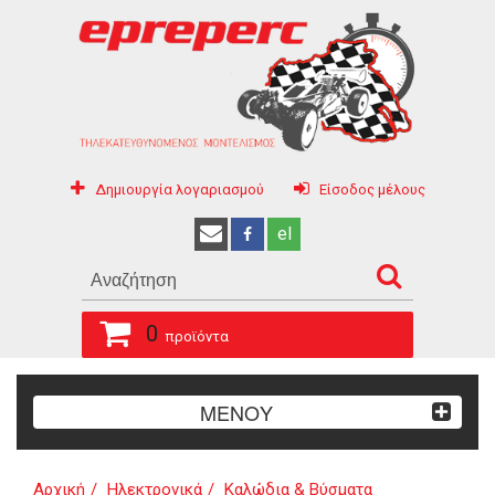
Δημιουργία λογαριασμού
Είσοδος μέλους
el
0
προϊόντα
ΜΕΝΟΥ
Αρχική
Ηλεκτρονικά
Kαλώδια & Βύσματα