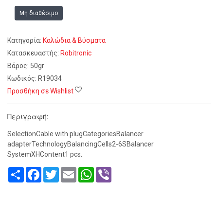
Μη διαθέσιμο
Κατηγορία:
Kαλώδια & Βύσματα
Κατασκευαστής:
Robitronic
Βάρος:
50gr
Κωδικός:
R19034
Προσθήκη σε Wishlist
Περιγραφή:
SelectionCable with plugCategoriesBalancer
adapterTechnologyBalancingCells2-6SBalancer
SystemXHContent1 pcs.
Share
Facebook
Twitter
Email
WhatsApp
Viber