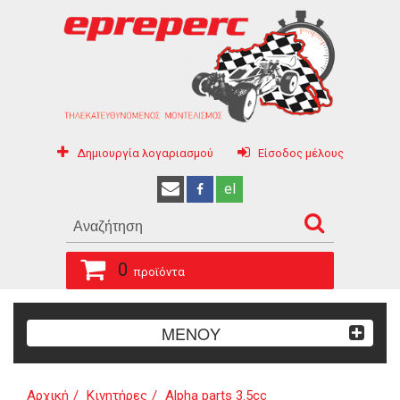
Δημιουργία λογαριασμού
Είσοδος μέλους
el
0
προϊόντα
ΜΕΝΟΥ
Αρχική
Κινητήρες
Alpha parts 3.5cc