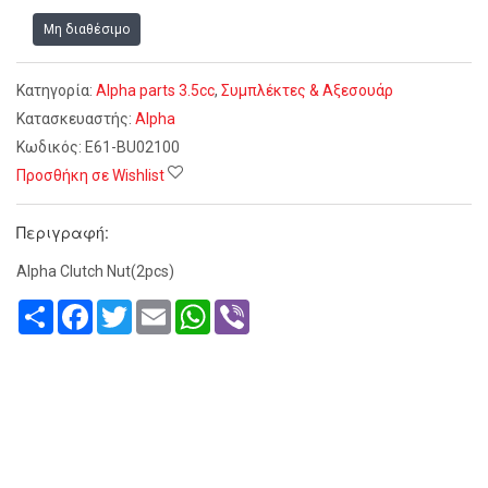
Μη διαθέσιμο
Κατηγορία:
Alpha parts 3.5cc
,
Συμπλέκτες & Αξεσουάρ
Κατασκευαστής:
Alpha
Κωδικός:
E61-BU02100
Προσθήκη σε Wishlist
Περιγραφή:
Alpha Clutch Nut(2pcs)
Share
Facebook
Twitter
Email
WhatsApp
Viber