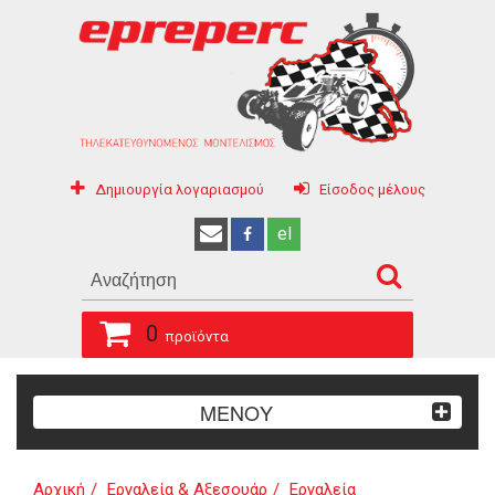
Δημιουργία λογαριασμού
Είσοδος μέλους
el
0
προϊόντα
ΜΕΝΟΥ
Αρχική
Εργαλεία & Αξεσουάρ
Εργαλεία