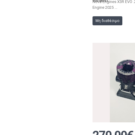
exhaust
Nova Engines X3R EVO .2
Engine 2025 ...
Μη διαθέσιμο