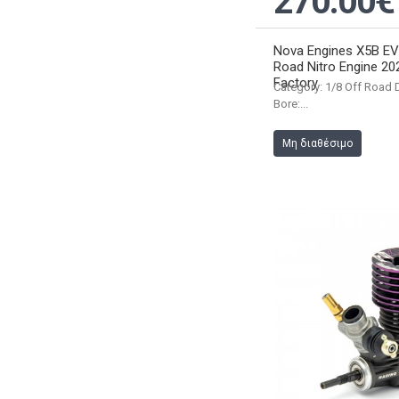
270.00€
Nova Engines X5B EVO
Road Nitro Engine 20
Factory
Category: 1/8 Off Road 
Bore:...
Μη διαθέσιμο