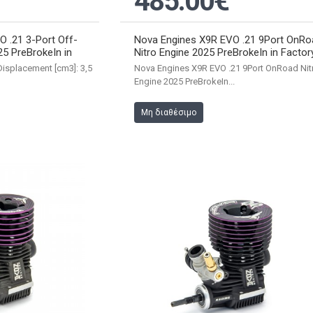
485.00€
 .21 3-Port Off-
Nova Engines X9R EVO .21 9Port OnRo
25 PreBrokeIn in
Nitro Engine 2025 PreBrokeIn in Factor
Displacement [cm3]: 3,5
Nova Engines X9R EVO .21 9Port OnRoad Nit
Engine 2025 PreBrokeIn...
Μη διαθέσιμο