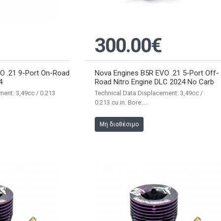
300.00€
O .21 9-Port On-Road
Nova Engines B5R EVO .21 5-Port Off-
4
Road Nitro Engine DLC 2024 No Carb
ment: 3,49cc / 0.213
Technical Data Displacement: 3,49cc /
0.213 cu.in. Bore:...
Μη διαθέσιμο