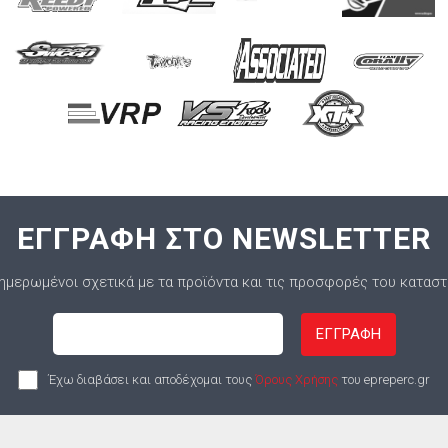
ΕΓΓΡΑΦΗ ΣΤΟ NEWSLETTER
ημερωμένοι σχετικά με τα προϊόντα και τις προσφορές του κατασ
ΕΓΓΡΑΦΗ
Έχω διαβάσει και αποδέχομαι τους
Όρους Χρήσης
του epreperc.gr