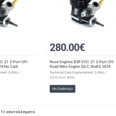
280.00€
 .21 3-Port Off-
Nova Engines B3R EVO .21 3-Port Off-
24 No Carb
Road Nitro Engine (DLC Shaft) 2024
ment: 3,49cc /
Technical Data Displacement: 3,49cc /
0.213 cu.in. Bore:...
Μη διαθέσιμο
ό 11 αποτελέσματα