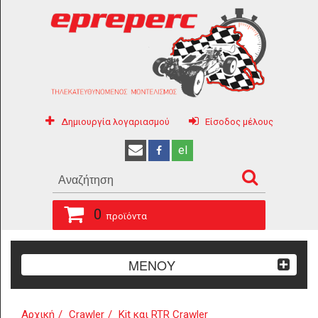
Δημιουργία λογαριασμού
Είσοδος μέλους
el
0
προϊόντα
ΜΕΝΟΥ
Αρχική
Crawler
Kit και RTR Crawler