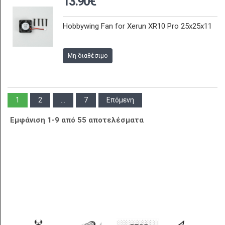
13.90€
Hobbywing Fan for Xerun XR10 Pro 25x25x11
Μη διαθέσιμο
1
2
...
7
Επόμενη
Εμφάνιση 1-9 από 55 αποτελέσματα