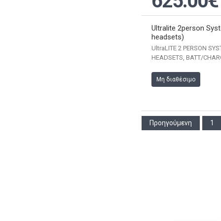
625.00€
Ultralite 2person Sys
headsets)
UltraLITE 2 PERSON SY
HEADSETS, BATT/CHARG)
Μη διαθέσιμο
Προηγούμενη
1