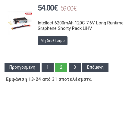
54.00€
59.00€
Intellect 6200mAh 120C 7.6V Long Runtime
Graphene Shorty Pack LiHV
Μη διαθέσιμο
Προηγούμενη
1
2
3
Επόμενη
Εμφάνιση 13-24 από 31 αποτελέσματα