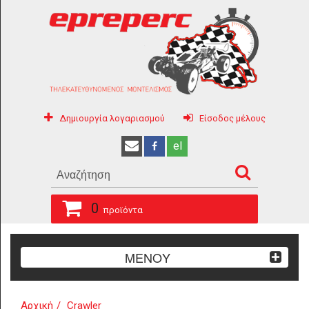
Δημιουργία λογαριασμού
Είσοδος μέλους
el
0
προϊόντα
ΜΕΝΟΥ
Αρχική
Crawler