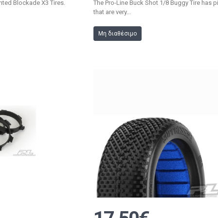
unted Blockade X3 Tires.
The Pro-Line Buck Shot 1/8 Buggy Tire has p
that are very...
Μη διαθέσιμο