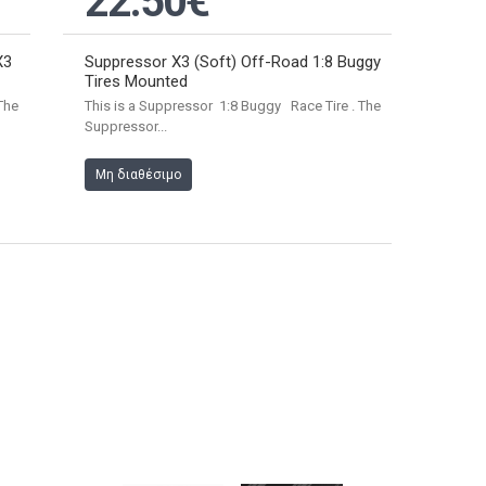
22.50€
X3
Suppressor X3 (Soft) Off-Road 1:8 Buggy
Tires Mounted
The
This is a Suppressor 1:8 Buggy Race Tire . The
Suppressor...
Μη διαθέσιμο