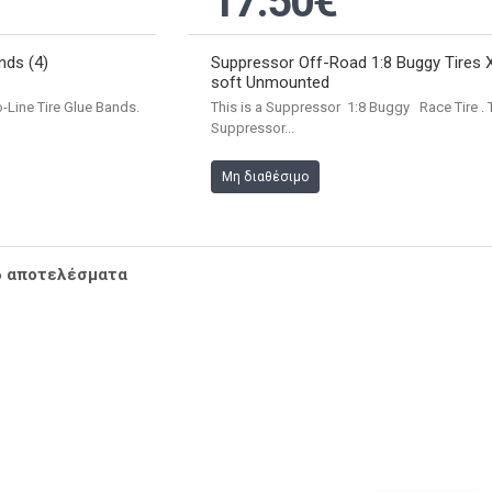
17.50€
nds (4)
Suppressor Off-Road 1:8 Buggy Tires 
soft Unmounted
o-Line Tire Glue Bands.
This is a Suppressor 1:8 Buggy Race Tire . 
Suppressor...
Μη διαθέσιμο
6 αποτελέσματα