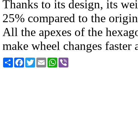
Thanks to its design, its we
25% compared to the origi
All the apexes of the hexag
make wheel changes faster a
Share
Facebook
Twitter
Email
WhatsApp
Viber