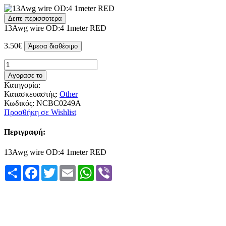
Δειτε περισσοτερα
13Awg wire OD:4 1meter RED
3.50€
Άμεσα διαθέσιμο
Αγορασε το
Κατηγορία:
Κατασκευαστής:
Other
Κωδικός:
NCBC0249A
Προσθήκη σε Wishlist
Περιγραφή:
13Awg wire OD:4 1meter RED
Share
Facebook
Twitter
Email
WhatsApp
Viber