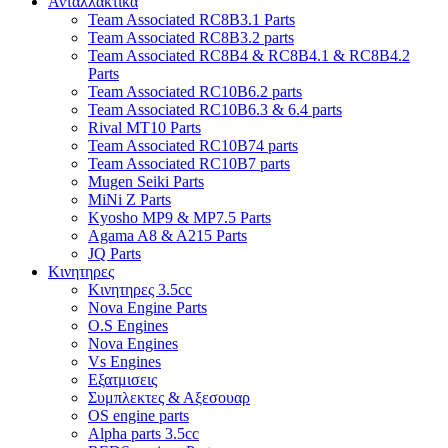
Ανταλλακτικα
Team Associated RC8B3.1 Parts
Team Associated RC8B3.2 parts
Team Associated RC8B4 & RC8B4.1 & RC8B4.2
Parts
Team Associated RC10B6.2 parts
Team Associated RC10B6.3 & 6.4 parts
Rival MT10 Parts
Team Associated RC10B74 parts
Team Associated RC10B7 parts
Mugen Seiki Parts
MiNi Z Parts
Kyosho MP9 & MP7.5 Parts
Agama A8 & A215 Parts
JQ Parts
Κινητηρες
Κινητηρες 3.5cc
Nova Engine Parts
O.S Engines
Nova Engines
Vs Engines
Εξατμισεις
Συμπλεκτες & Αξεσουαρ
OS engine parts
Alpha parts 3.5cc