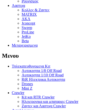
Ρουχισμος
Λαστιχα
Κολλες & Ζαντες
MATRIX
AKA
Jconcept
Sweep
ProLine
JetKo
Beta
Μεταχειρισμενα
Μενου
Τηλεκατευθυνομενα Κιτ
Αυτοκινητα 1/8 Off Road
Αυτοκινητα 1/10 Off Road
RtR Ηλεκτρικα Αυτοκινητα
Drones
Mini Z
Crawler
Kit και RTR Crawler
Ηλεκτρονικα και μπαταριες Crawler
Ζαντες και Λαστιχα Crawler