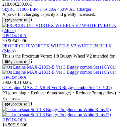
218.00€
230.00€
SkyRC T1000 LiPo 1-6s 20A 450W AC Charger
A powerful charging capacity and greatly increased...
Αγορασε το
ΠΡΟΣΦΟΡΑ
39.90€
41.90€
PROCIRCUIT VORTEX WHEELS V2 WHITE IN BULK
(24pcs)
This is the Procircuit Vortex 1:8 Buggy Wheel V2 intended for...
Αγορασε το
ΠΡΟΣΦΟΡΑ
290.00€
310.00€
Os Engine MAX-21XR-B Ver 3 Buggy combo Set (1CY01)
P3 glow plug・Reducer 6mm(orange)・Reducer 7mm(yellow) ・
Exhaust...
Αγορασε το
ΠΡΟΣΦΟΡΑ
14.50€
19.00€