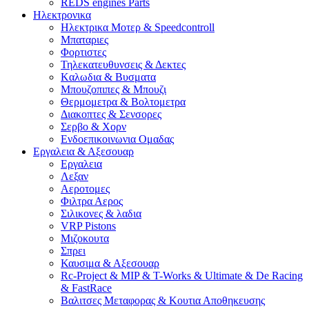
REDS engines Parts
Ηλεκτρονικα
Ηλεκτρικα Μοτερ & Speedcontroll
Μπαταριες
Φορτιστες
Τηλεκατευθυνσεις & Δεκτες
Kαλωδια & Βυσματα
Μπουζοπιπες & Μπουζι
Θερμομετρα & Βολτομετρα
Διακοπτες & Σενσορες
Σερβο & Χορν
Ενδοεπικοινωνια Ομαδας
Εργαλεια & Αξεσουαρ
Εργαλεια
Λεξαν
Αεροτομες
Φιλτρα Αερος
Σιλικονες & λαδια
VRP Pistons
Μιζοκουτα
Σπρει
Καυσιμα & Αξεσουαρ
Rc-Project & MIP & T-Works & Ultimate & De Racing
& FastRace
Βαλιτσες Μεταφορας & Κουτια Αποθηκευσης