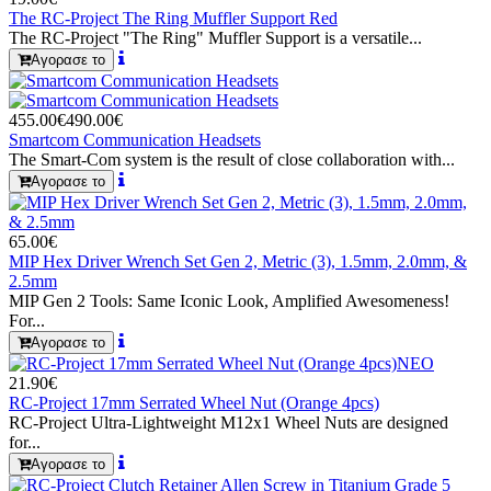
The RC-Project The Ring Muffler Support Red
The RC-Project "The Ring" Muffler Support is a versatile...
Αγορασε το
455.00€
490.00€
Smartcom Communication Headsets
The Smart-Com system is the result of close collaboration with...
Αγορασε το
65.00€
MIP Hex Driver Wrench Set Gen 2, Metric (3), 1.5mm, 2.0mm, &
2.5mm
MIP Gen 2 Tools: Same Iconic Look, Amplified Awesomeness!
For...
Αγορασε το
ΝΕΟ
21.90€
RC-Project 17mm Serrated Wheel Nut (Orange 4pcs)
RC-Project Ultra-Lightweight M12x1 Wheel Nuts are designed
for...
Αγορασε το