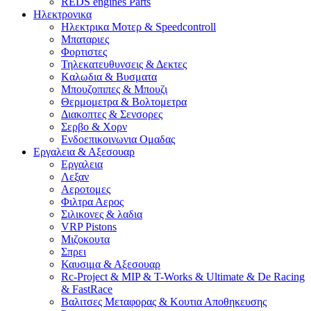
REDS engines Parts
Ηλεκτρονικα
Ηλεκτρικα Μοτερ & Speedcontroll
Μπαταριες
Φορτιστες
Τηλεκατευθυνσεις & Δεκτες
Kαλωδια & Βυσματα
Μπουζοπιπες & Μπουζι
Θερμομετρα & Βολτομετρα
Διακοπτες & Σενσορες
Σερβο & Χορν
Ενδοεπικοινωνια Ομαδας
Εργαλεια & Αξεσουαρ
Εργαλεια
Λεξαν
Αεροτομες
Φιλτρα Αερος
Σιλικονες & λαδια
VRP Pistons
Μιζοκουτα
Σπρει
Καυσιμα & Αξεσουαρ
Rc-Project & MIP & T-Works & Ultimate & De Racing
& FastRace
Βαλιτσες Μεταφορας & Κουτια Αποθηκευσης