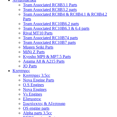
Ανταλλακτικα
Team Associated RC8B3.1 Parts
Team Associated RC8B3.2 parts
Team Associated RC8B4 & RC8B4.1 & RC8B4.2
Parts
Team Associated RC10B6.2 parts
Team Associated RC10B6.3 & 6.4 parts
Rival MT10 Parts
Team Associated RC10B74 parts
Team Associated RC10B7 parts
Mugen Seiki Parts
MiNi Z Parts
Kyosho MP9 & MP7.5 Parts
Agama A8 & A215 Parts
JQ Parts
Κινητηρες
Κινητηρες 3.5cc
Nova Engine Parts
O.S Engines
Nova Engines
Vs Engines
Εξατμισεις
Συμπλεκτες & Αξεσουαρ
OS engine parts
Alpha parts 3.5cc