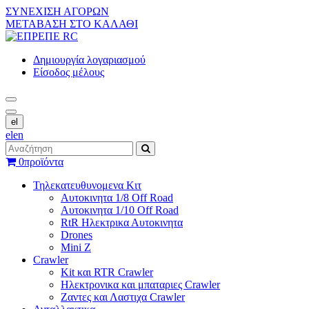
ΣΥΝΕΧΙΣΗ ΑΓΟΡΩΝ
ΜΕΤΑΒΑΣΗ ΣΤΟ ΚΑΛΑΘΙ
Δημιουργία λογαριασμού
Είσοδος μέλους
el
el
en
0
προϊόντα
Τηλεκατευθυνομενα Κιτ
Αυτοκινητα 1/8 Off Road
Αυτοκινητα 1/10 Off Road
RtR Ηλεκτρικα Αυτοκινητα
Drones
Mini Z
Crawler
Kit και RTR Crawler
Ηλεκτρονικα και μπαταριες Crawler
Ζαντες και Λαστιχα Crawler