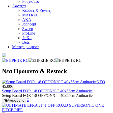
Ρουχισμος
Λαστιχα
Κολλες & Ζαντες
MATRIX
AKA
Jconcept
Sweep
ProLine
JetKo
Beta
Μεταχειρισμενα
Νεα Προιοντα & Restock
ΝΕΟ
45.00€
Setup Board FOR 1/8 OFF/ON/GT 40x55cm Anthracite
Setup Board FOR 1/8 OFF/ON/GT 40x55cm Anthracite
Αγορασε το