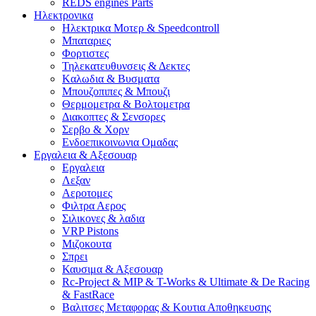
REDS engines Parts
Ηλεκτρονικα
Ηλεκτρικα Μοτερ & Speedcontroll
Μπαταριες
Φορτιστες
Τηλεκατευθυνσεις & Δεκτες
Kαλωδια & Βυσματα
Μπουζοπιπες & Μπουζι
Θερμομετρα & Βολτομετρα
Διακοπτες & Σενσορες
Σερβο & Χορν
Ενδοεπικοινωνια Ομαδας
Εργαλεια & Αξεσουαρ
Εργαλεια
Λεξαν
Αεροτομες
Φιλτρα Αερος
Σιλικονες & λαδια
VRP Pistons
Μιζοκουτα
Σπρει
Καυσιμα & Αξεσουαρ
Rc-Project & MIP & T-Works & Ultimate & De Racing
& FastRace
Βαλιτσες Μεταφορας & Κουτια Αποθηκευσης