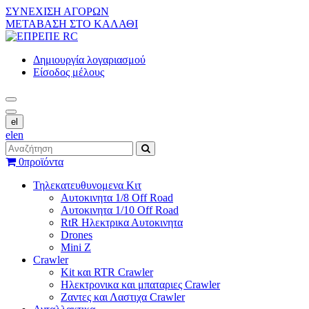
ΣΥΝΕΧΙΣΗ ΑΓΟΡΩΝ
ΜΕΤΑΒΑΣΗ ΣΤΟ ΚΑΛΑΘΙ
Δημιουργία λογαριασμού
Είσοδος μέλους
el
el
en
0
προϊόντα
Τηλεκατευθυνομενα Κιτ
Αυτοκινητα 1/8 Off Road
Αυτοκινητα 1/10 Off Road
RtR Ηλεκτρικα Αυτοκινητα
Drones
Mini Z
Crawler
Kit και RTR Crawler
Ηλεκτρονικα και μπαταριες Crawler
Ζαντες και Λαστιχα Crawler