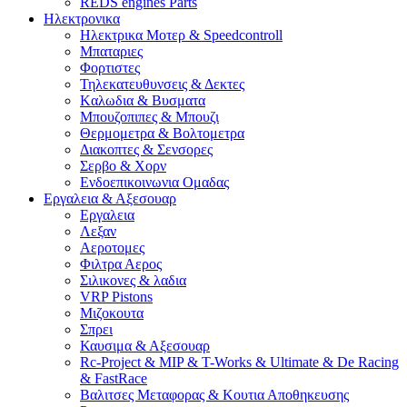
REDS engines Parts
Ηλεκτρονικα
Ηλεκτρικα Μοτερ & Speedcontroll
Μπαταριες
Φορτιστες
Τηλεκατευθυνσεις & Δεκτες
Kαλωδια & Βυσματα
Μπουζοπιπες & Μπουζι
Θερμομετρα & Βολτομετρα
Διακοπτες & Σενσορες
Σερβο & Χορν
Ενδοεπικοινωνια Ομαδας
Εργαλεια & Αξεσουαρ
Εργαλεια
Λεξαν
Αεροτομες
Φιλτρα Αερος
Σιλικονες & λαδια
VRP Pistons
Μιζοκουτα
Σπρει
Καυσιμα & Αξεσουαρ
Rc-Project & MIP & T-Works & Ultimate & De Racing
& FastRace
Βαλιτσες Μεταφορας & Κουτια Αποθηκευσης