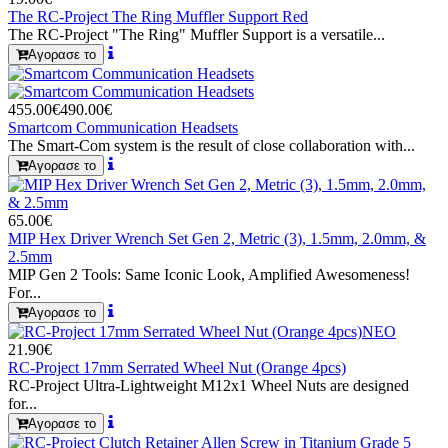
The RC-Project The Ring Muffler Support Red
The RC-Project "The Ring" Muffler Support is a versatile...
Αγορασε το
455.00€
490.00€
Smartcom Communication Headsets
The Smart-Com system is the result of close collaboration with...
Αγορασε το
65.00€
MIP Hex Driver Wrench Set Gen 2, Metric (3), 1.5mm, 2.0mm, &
2.5mm
MIP Gen 2 Tools: Same Iconic Look, Amplified Awesomeness!
For...
Αγορασε το
ΝΕΟ
21.90€
RC-Project 17mm Serrated Wheel Nut (Orange 4pcs)
RC-Project Ultra-Lightweight M12x1 Wheel Nuts are designed
for...
Αγορασε το