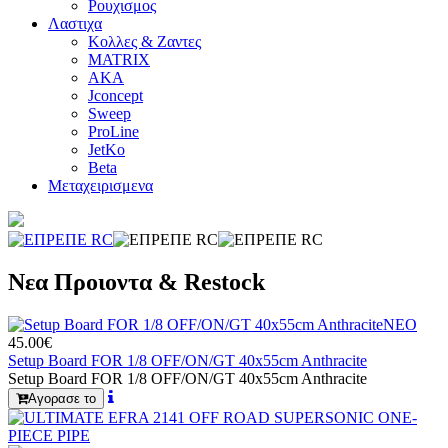
Ρουχισμος
Λαστιχα
Κολλες & Ζαντες
MATRIX
AKA
Jconcept
Sweep
ProLine
JetKo
Beta
Μεταχειρισμενα
Νεα Προιοντα & Restock
ΝΕΟ
45.00€
Setup Board FOR 1/8 OFF/ON/GT 40x55cm Anthracite
Setup Board FOR 1/8 OFF/ON/GT 40x55cm Anthracite
Αγορασε το