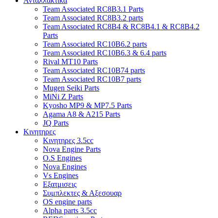
Ανταλλακτικα
Team Associated RC8B3.1 Parts
Team Associated RC8B3.2 parts
Team Associated RC8B4 & RC8B4.1 & RC8B4.2
Parts
Team Associated RC10B6.2 parts
Team Associated RC10B6.3 & 6.4 parts
Rival MT10 Parts
Team Associated RC10B74 parts
Team Associated RC10B7 parts
Mugen Seiki Parts
MiNi Z Parts
Kyosho MP9 & MP7.5 Parts
Agama A8 & A215 Parts
JQ Parts
Κινητηρες
Κινητηρες 3.5cc
Nova Engine Parts
O.S Engines
Nova Engines
Vs Engines
Εξατμισεις
Συμπλεκτες & Αξεσουαρ
OS engine parts
Alpha parts 3.5cc