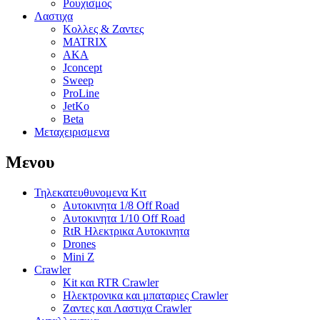
Ρουχισμος
Λαστιχα
Κολλες & Ζαντες
MATRIX
AKA
Jconcept
Sweep
ProLine
JetKo
Beta
Μεταχειρισμενα
Μενου
Τηλεκατευθυνομενα Κιτ
Αυτοκινητα 1/8 Off Road
Αυτοκινητα 1/10 Off Road
RtR Ηλεκτρικα Αυτοκινητα
Drones
Mini Z
Crawler
Kit και RTR Crawler
Ηλεκτρονικα και μπαταριες Crawler
Ζαντες και Λαστιχα Crawler