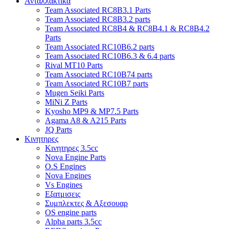
Ανταλλακτικα
Team Associated RC8B3.1 Parts
Team Associated RC8B3.2 parts
Team Associated RC8B4 & RC8B4.1 & RC8B4.2
Parts
Team Associated RC10B6.2 parts
Team Associated RC10B6.3 & 6.4 parts
Rival MT10 Parts
Team Associated RC10B74 parts
Team Associated RC10B7 parts
Mugen Seiki Parts
MiNi Z Parts
Kyosho MP9 & MP7.5 Parts
Agama A8 & A215 Parts
JQ Parts
Κινητηρες
Κινητηρες 3.5cc
Nova Engine Parts
O.S Engines
Nova Engines
Vs Engines
Εξατμισεις
Συμπλεκτες & Αξεσουαρ
OS engine parts
Alpha parts 3.5cc