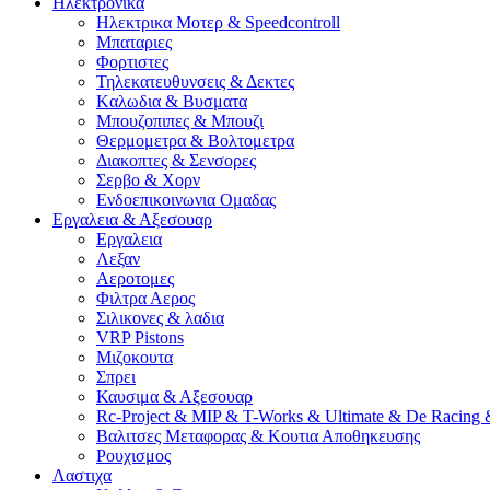
Ηλεκτρονικα
Ηλεκτρικα Μοτερ & Speedcontroll
Μπαταριες
Φορτιστες
Τηλεκατευθυνσεις & Δεκτες
Kαλωδια & Βυσματα
Μπουζοπιπες & Μπουζι
Θερμομετρα & Βολτομετρα
Διακοπτες & Σενσορες
Σερβο & Χορν
Ενδοεπικοινωνια Ομαδας
Εργαλεια & Αξεσουαρ
Εργαλεια
Λεξαν
Αεροτομες
Φιλτρα Αερος
Σιλικονες & λαδια
VRP Pistons
Μιζοκουτα
Σπρει
Καυσιμα & Αξεσουαρ
Rc-Project & MIP & T-Works & Ultimate & De Racing 
Βαλιτσες Μεταφορας & Κουτια Αποθηκευσης
Ρουχισμος
Λαστιχα