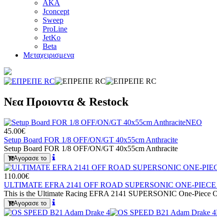
AKA
Jconcept
Sweep
ProLine
JetKo
Beta
Μεταχειρισμενα
Νεα Προιοντα & Restock
ΝΕΟ
45.00€
Setup Board FOR 1/8 OFF/ON/GT 40x55cm Anthracite
Setup Board FOR 1/8 OFF/ON/GT 40x55cm Anthracite
Αγορασε το
110.00€
ULTIMATE EFRA 2141 OFF ROAD SUPERSONIC ONE-PIECE 
This is the Ultimate Racing EFRA 2141 SUPERSONIC One-Piece Of
Αγορασε το