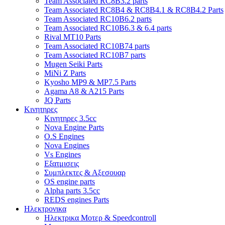
Team Associated RC8B3.2 parts
Team Associated RC8B4 & RC8B4.1 & RC8B4.2 Parts
Team Associated RC10B6.2 parts
Team Associated RC10B6.3 & 6.4 parts
Rival MT10 Parts
Team Associated RC10B74 parts
Team Associated RC10B7 parts
Mugen Seiki Parts
MiNi Z Parts
Kyosho MP9 & MP7.5 Parts
Agama A8 & A215 Parts
JQ Parts
Κινητηρες
Κινητηρες 3.5cc
Nova Engine Parts
O.S Engines
Nova Engines
Vs Engines
Εξατμισεις
Συμπλεκτες & Αξεσουαρ
OS engine parts
Alpha parts 3.5cc
REDS engines Parts
Ηλεκτρονικα
Ηλεκτρικα Μοτερ & Speedcontroll