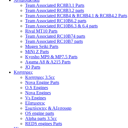
Ανταλλακτικα
Team Associated RC8B3.1 Parts
Team Associated RC8B3.2 parts
Team Associated RC8B4 & RC8B4.1 & RC8B4.2 Parts
Team Associated RC10B6.2 parts
Team Associated RC10B6.3 & 6.4 parts
Rival MT10 Parts
Team Associated RC10B74 parts
Team Associated RC10B7 parts
Mugen Seiki Parts
MiNi Z Parts
Kyosho MP9 & MP7.5 Parts
Agama A8 & A215 Parts
JQ Parts
Κινητηρες
Κινητηρες 3.5cc
Nova Engine Parts
O.S Engines
Nova Engines
Vs Engines
Εξατμισεις
Συμπλεκτες & Αξεσουαρ
OS engine parts
Alpha parts 3.5cc
REDS engines Parts