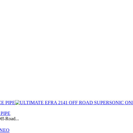
PIPE
f-Road...
ΝΕΟ