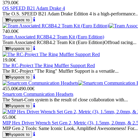
379.00€
OS SPEED B21 Adam Drake 4
The O.S. SPEED B21 Adam Drake Edition 4 is a high-performance..
Αγορασε το
740.00€
Team Associated RC8B4.2 Team Kit (Euro Edition)
Team Associated RC8B4.2 Team Kit (Euro Edition)Offroad racing...
Αγορασε το
19.00€
The RC-Project The Ring Muffler Support Red
The RC-Project "The Ring" Muffler Support is a versatile...
Αγορασε το
455.00€
490.00€
Smartcom Communication Headsets
The Smart-Com system is the result of close collaboration with...
Αγορασε το
65.00€
MIP Hex Driver Wrench Set Gen 2, Metric (3), 1.5mm, 2.0mm, & 2
MIP Gen 2 Tools: Same Iconic Look, Amplified Awesomeness! For...
Αγορασε το