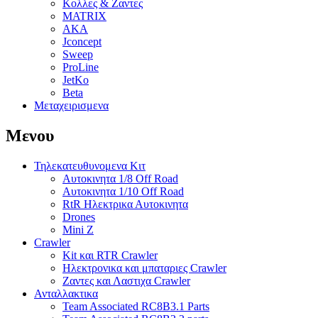
Κολλες & Ζαντες
MATRIX
AKA
Jconcept
Sweep
ProLine
JetKo
Beta
Μεταχειρισμενα
Μενου
Τηλεκατευθυνομενα Κιτ
Αυτοκινητα 1/8 Off Road
Αυτοκινητα 1/10 Off Road
RtR Ηλεκτρικα Αυτοκινητα
Drones
Mini Z
Crawler
Kit και RTR Crawler
Ηλεκτρονικα και μπαταριες Crawler
Ζαντες και Λαστιχα Crawler
Ανταλλακτικα
Team Associated RC8B3.1 Parts