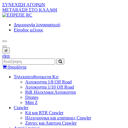
ΣΥΝΕΧΙΣΗ ΑΓΟΡΩΝ
ΜΕΤΑΒΑΣΗ ΣΤΟ ΚΑΛΑΘΙ
Δημιουργία λογαριασμού
Είσοδος μέλους
el
el
en
0
προϊόντα
Τηλεκατευθυνομενα Κιτ
Αυτοκινητα 1/8 Off Road
Αυτοκινητα 1/10 Off Road
RtR Ηλεκτρικα Αυτοκινητα
Drones
Mini Z
Crawler
Kit και RTR Crawler
Ηλεκτρονικα και μπαταριες Crawler
Ζαντες και Λαστιχα Crawler