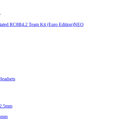
.
ΝΕΟ
.5mm