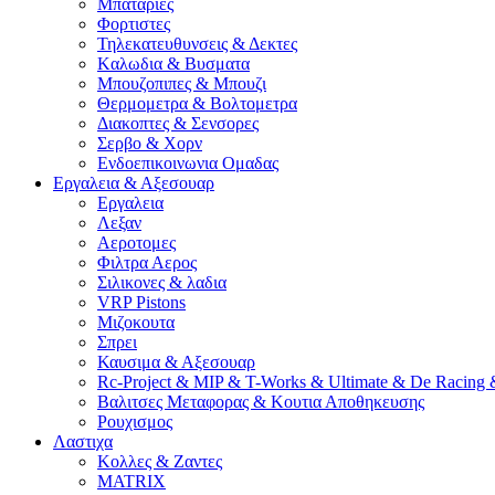
Μπαταριες
Φορτιστες
Τηλεκατευθυνσεις & Δεκτες
Kαλωδια & Βυσματα
Μπουζοπιπες & Μπουζι
Θερμομετρα & Βολτομετρα
Διακοπτες & Σενσορες
Σερβο & Χορν
Ενδοεπικοινωνια Ομαδας
Εργαλεια & Αξεσουαρ
Εργαλεια
Λεξαν
Αεροτομες
Φιλτρα Αερος
Σιλικονες & λαδια
VRP Pistons
Μιζοκουτα
Σπρει
Καυσιμα & Αξεσουαρ
Rc-Project & MIP & T-Works & Ultimate & De Racing 
Βαλιτσες Μεταφορας & Κουτια Αποθηκευσης
Ρουχισμος
Λαστιχα
Κολλες & Ζαντες
MATRIX