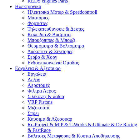
REDS engines Parts
Ηλεκτρονικα
Ηλεκτρικα Μοτερ & Speedcontroll
Μπαταριες
Φορτιστες
Τηλεκατευθυνσεις & Δεκτες
Kαλωδια & Βυσματα
Μπουζοπιπες & Μπουζι
Θερμομετρα & Βολτομετρα
Διακοπτες & Σενσορες
Σερβο & Χορν
Ενδοεπικοινωνια Ομαδας
Εργαλεια & Αξεσουαρ
Εργαλεια
Λεξαν
Αεροτομες
Φιλτρα Αερος
Σιλικονες & λαδια
VRP Pistons
Μιζοκουτα
Σπρει
Καυσιμα & Αξεσουαρ
Rc-Project & MIP & T-Works & Ultimate & De Racing
& FastRace
Βαλιτσες Μεταφορας & Κουτια Αποθηκευσης