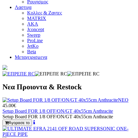
Ρουχισμος
Λαστιχα
Κολλες & Ζαντες
MATRIX
AKA
Jconcept
Sweep
ProLine
JetKo
Beta
Μεταχειρισμενα
Νεα Προιοντα & Restock
ΝΕΟ
45.00€
Setup Board FOR 1/8 OFF/ON/GT 40x55cm Anthracite
Setup Board FOR 1/8 OFF/ON/GT 40x55cm Anthracite
Αγορασε το