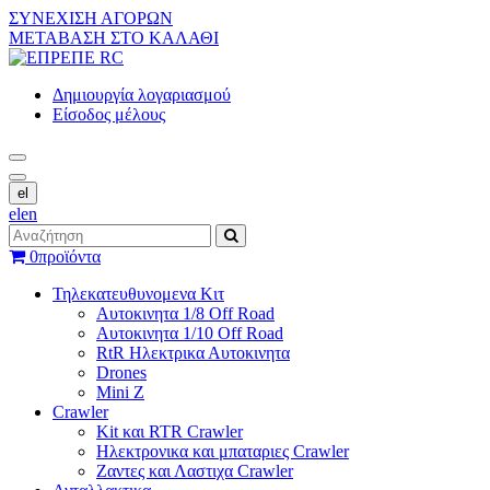
ΣΥΝΕΧΙΣΗ ΑΓΟΡΩΝ
ΜΕΤΑΒΑΣΗ ΣΤΟ ΚΑΛΑΘΙ
Δημιουργία λογαριασμού
Είσοδος μέλους
el
el
en
0
προϊόντα
Τηλεκατευθυνομενα Κιτ
Αυτοκινητα 1/8 Off Road
Αυτοκινητα 1/10 Off Road
RtR Ηλεκτρικα Αυτοκινητα
Drones
Mini Z
Crawler
Kit και RTR Crawler
Ηλεκτρονικα και μπαταριες Crawler
Ζαντες και Λαστιχα Crawler