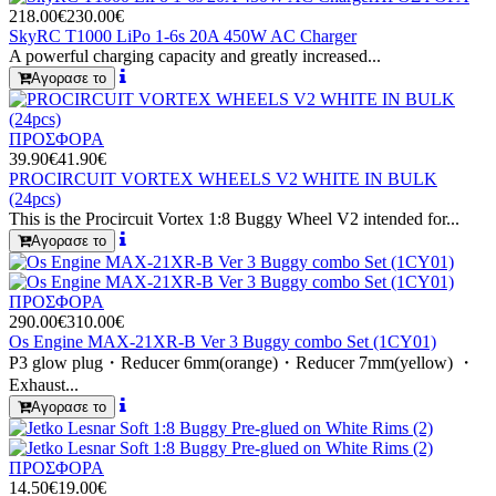
218.00€
230.00€
SkyRC T1000 LiPo 1-6s 20A 450W AC Charger
A powerful charging capacity and greatly increased...
Αγορασε το
ΠΡΟΣΦΟΡΑ
39.90€
41.90€
PROCIRCUIT VORTEX WHEELS V2 WHITE IN BULK
(24pcs)
This is the Procircuit Vortex 1:8 Buggy Wheel V2 intended for...
Αγορασε το
ΠΡΟΣΦΟΡΑ
290.00€
310.00€
Os Engine MAX-21XR-B Ver 3 Buggy combo Set (1CY01)
P3 glow plug・Reducer 6mm(orange)・Reducer 7mm(yellow) ・
Exhaust...
Αγορασε το
ΠΡΟΣΦΟΡΑ
14.50€
19.00€