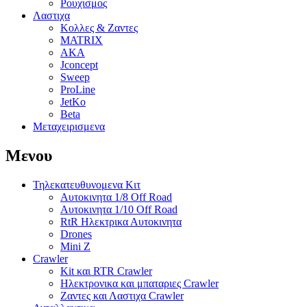
Ρουχισμος
Λαστιχα
Κολλες & Ζαντες
MATRIX
AKA
Jconcept
Sweep
ProLine
JetKo
Beta
Μεταχειρισμενα
Μενου
Τηλεκατευθυνομενα Κιτ
Αυτοκινητα 1/8 Off Road
Αυτοκινητα 1/10 Off Road
RtR Ηλεκτρικα Αυτοκινητα
Drones
Mini Z
Crawler
Kit και RTR Crawler
Ηλεκτρονικα και μπαταριες Crawler
Ζαντες και Λαστιχα Crawler