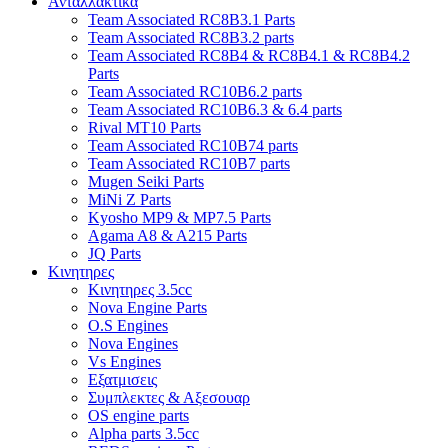
Ανταλλακτικα
Team Associated RC8B3.1 Parts
Team Associated RC8B3.2 parts
Team Associated RC8B4 & RC8B4.1 & RC8B4.2
Parts
Team Associated RC10B6.2 parts
Team Associated RC10B6.3 & 6.4 parts
Rival MT10 Parts
Team Associated RC10B74 parts
Team Associated RC10B7 parts
Mugen Seiki Parts
MiNi Z Parts
Kyosho MP9 & MP7.5 Parts
Agama A8 & A215 Parts
JQ Parts
Κινητηρες
Κινητηρες 3.5cc
Nova Engine Parts
O.S Engines
Nova Engines
Vs Engines
Εξατμισεις
Συμπλεκτες & Αξεσουαρ
OS engine parts
Alpha parts 3.5cc