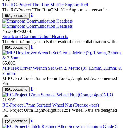
The RC-Project The Ring Muffler Support Red
The RC-Project "The Ring" Muffler Support is a versatile...
Αγορασε το
455.00€
490.00€
Smartcom Communication Headsets
The Smart-Com system is the result of close collaboration with...
Αγορασε το
65.00€
MIP Hex Driver Wrench Set Gen 2, Metric (3), 1.5mm, 2.0mm, &
2.5mm
MIP Gen 2 Tools: Same Iconic Look, Amplified Awesomeness!
For...
Αγορασε το
ΝΕΟ
21.90€
RC-Project 17mm Serrated Wheel Nut (Orange 4pcs)
RC-Project Ultra-Lightweight M12x1 Wheel Nuts are designed
for...
Αγορασε το