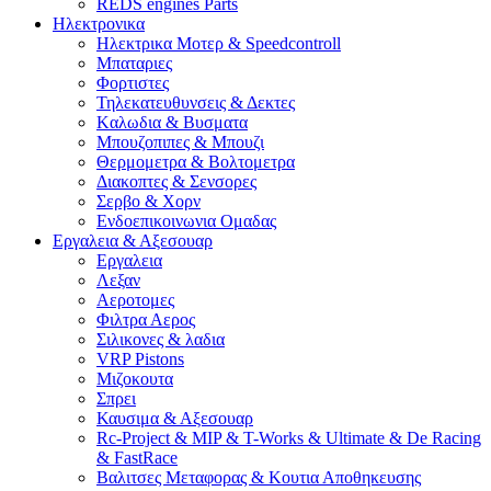
REDS engines Parts
Ηλεκτρονικα
Ηλεκτρικα Μοτερ & Speedcontroll
Μπαταριες
Φορτιστες
Τηλεκατευθυνσεις & Δεκτες
Kαλωδια & Βυσματα
Μπουζοπιπες & Μπουζι
Θερμομετρα & Βολτομετρα
Διακοπτες & Σενσορες
Σερβο & Χορν
Ενδοεπικοινωνια Ομαδας
Εργαλεια & Αξεσουαρ
Εργαλεια
Λεξαν
Αεροτομες
Φιλτρα Αερος
Σιλικονες & λαδια
VRP Pistons
Μιζοκουτα
Σπρει
Καυσιμα & Αξεσουαρ
Rc-Project & MIP & T-Works & Ultimate & De Racing
& FastRace
Βαλιτσες Μεταφορας & Κουτια Αποθηκευσης