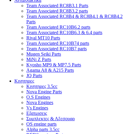
Ανταλλακτικα
Team Associated RC8B3.1 Parts
Team Associated RC8B3.2 parts
Team Associated RC8B4 & RC8B4.1 & RC8B4.2
Parts
Team Associated RC10B6.2 parts
Team Associated RC10B6.3 & 6.4 parts
Rival MT10 Parts
Team Associated RC10B74 parts
Team Associated RC10B7 parts
Mugen Seiki Parts
MiNi Z Parts
Kyosho MP9 & MP7.5 Parts
Agama A8 & A215 Parts
JQ Parts
Κινητηρες
Κινητηρες 3.5cc
Nova Engine Parts
O.S Engines
Nova Engines
Vs Engines
Εξατμισεις
Συμπλεκτες & Αξεσουαρ
OS engine parts
Alpha parts 3.5cc