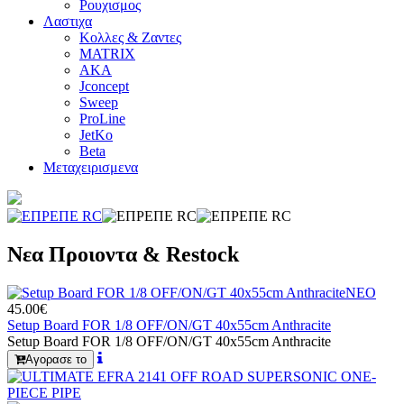
Ρουχισμος
Λαστιχα
Κολλες & Ζαντες
MATRIX
AKA
Jconcept
Sweep
ProLine
JetKo
Beta
Μεταχειρισμενα
Νεα Προιοντα & Restock
ΝΕΟ
45.00€
Setup Board FOR 1/8 OFF/ON/GT 40x55cm Anthracite
Setup Board FOR 1/8 OFF/ON/GT 40x55cm Anthracite
Αγορασε το