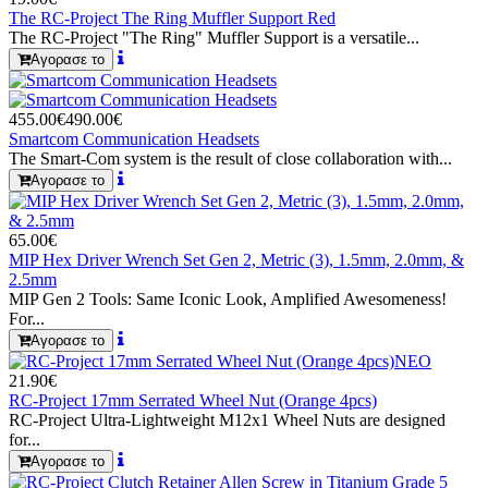
The RC-Project The Ring Muffler Support Red
The RC-Project "The Ring" Muffler Support is a versatile...
Αγορασε το
455.00€
490.00€
Smartcom Communication Headsets
The Smart-Com system is the result of close collaboration with...
Αγορασε το
65.00€
MIP Hex Driver Wrench Set Gen 2, Metric (3), 1.5mm, 2.0mm, &
2.5mm
MIP Gen 2 Tools: Same Iconic Look, Amplified Awesomeness!
For...
Αγορασε το
ΝΕΟ
21.90€
RC-Project 17mm Serrated Wheel Nut (Orange 4pcs)
RC-Project Ultra-Lightweight M12x1 Wheel Nuts are designed
for...
Αγορασε το