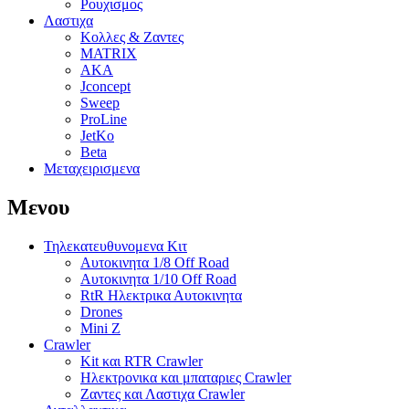
Ρουχισμος
Λαστιχα
Κολλες & Ζαντες
MATRIX
AKA
Jconcept
Sweep
ProLine
JetKo
Beta
Μεταχειρισμενα
Μενου
Τηλεκατευθυνομενα Κιτ
Αυτοκινητα 1/8 Off Road
Αυτοκινητα 1/10 Off Road
RtR Ηλεκτρικα Αυτοκινητα
Drones
Mini Z
Crawler
Kit και RTR Crawler
Ηλεκτρονικα και μπαταριες Crawler
Ζαντες και Λαστιχα Crawler