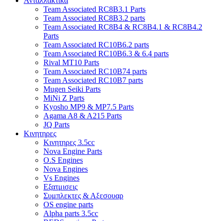
Ανταλλακτικα
Team Associated RC8B3.1 Parts
Team Associated RC8B3.2 parts
Team Associated RC8B4 & RC8B4.1 & RC8B4.2
Parts
Team Associated RC10B6.2 parts
Team Associated RC10B6.3 & 6.4 parts
Rival MT10 Parts
Team Associated RC10B74 parts
Team Associated RC10B7 parts
Mugen Seiki Parts
MiNi Z Parts
Kyosho MP9 & MP7.5 Parts
Agama A8 & A215 Parts
JQ Parts
Κινητηρες
Κινητηρες 3.5cc
Nova Engine Parts
O.S Engines
Nova Engines
Vs Engines
Εξατμισεις
Συμπλεκτες & Αξεσουαρ
OS engine parts
Alpha parts 3.5cc