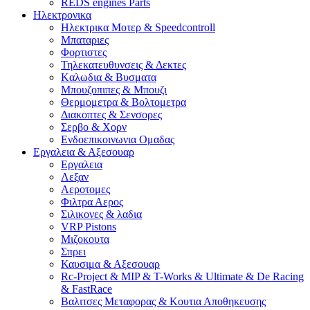
REDS engines Parts
Ηλεκτρονικα
Ηλεκτρικα Μοτερ & Speedcontroll
Μπαταριες
Φορτιστες
Τηλεκατευθυνσεις & Δεκτες
Kαλωδια & Βυσματα
Μπουζοπιπες & Μπουζι
Θερμομετρα & Βολτομετρα
Διακοπτες & Σενσορες
Σερβο & Χορν
Ενδοεπικοινωνια Ομαδας
Εργαλεια & Αξεσουαρ
Εργαλεια
Λεξαν
Αεροτομες
Φιλτρα Αερος
Σιλικονες & λαδια
VRP Pistons
Μιζοκουτα
Σπρει
Καυσιμα & Αξεσουαρ
Rc-Project & MIP & T-Works & Ultimate & De Racing
& FastRace
Βαλιτσες Μεταφορας & Κουτια Αποθηκευσης