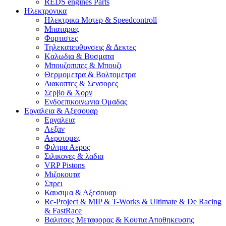
REDS engines Parts
Ηλεκτρονικα
Ηλεκτρικα Μοτερ & Speedcontroll
Μπαταριες
Φορτιστες
Τηλεκατευθυνσεις & Δεκτες
Kαλωδια & Βυσματα
Μπουζοπιπες & Μπουζι
Θερμομετρα & Βολτομετρα
Διακοπτες & Σενσορες
Σερβο & Χορν
Ενδοεπικοινωνια Ομαδας
Εργαλεια & Αξεσουαρ
Εργαλεια
Λεξαν
Αεροτομες
Φιλτρα Αερος
Σιλικονες & λαδια
VRP Pistons
Μιζοκουτα
Σπρει
Καυσιμα & Αξεσουαρ
Rc-Project & MIP & T-Works & Ultimate & De Racing
& FastRace
Βαλιτσες Μεταφορας & Κουτια Αποθηκευσης