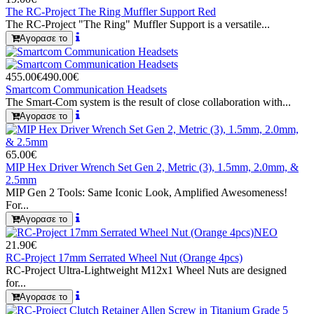
The RC-Project The Ring Muffler Support Red
The RC-Project "The Ring" Muffler Support is a versatile...
Αγορασε το
455.00€
490.00€
Smartcom Communication Headsets
The Smart-Com system is the result of close collaboration with...
Αγορασε το
65.00€
MIP Hex Driver Wrench Set Gen 2, Metric (3), 1.5mm, 2.0mm, &
2.5mm
MIP Gen 2 Tools: Same Iconic Look, Amplified Awesomeness!
For...
Αγορασε το
ΝΕΟ
21.90€
RC-Project 17mm Serrated Wheel Nut (Orange 4pcs)
RC-Project Ultra-Lightweight M12x1 Wheel Nuts are designed
for...
Αγορασε το