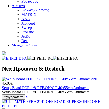
Ρουχισμος
Λαστιχα
Κολλες & Ζαντες
MATRIX
AKA
Jconcept
Sweep
ProLine
JetKo
Beta
Μεταχειρισμενα
Νεα Προιοντα & Restock
ΝΕΟ
45.00€
Setup Board FOR 1/8 OFF/ON/GT 40x55cm Anthracite
Setup Board FOR 1/8 OFF/ON/GT 40x55cm Anthracite
Αγορασε το