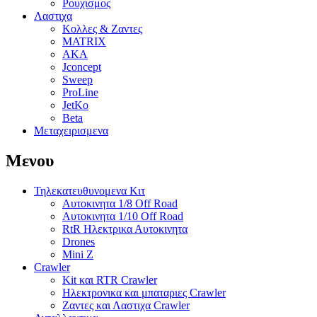
Ρουχισμος
Λαστιχα
Κολλες & Ζαντες
MATRIX
AKA
Jconcept
Sweep
ProLine
JetKo
Beta
Μεταχειρισμενα
Μενου
Τηλεκατευθυνομενα Κιτ
Αυτοκινητα 1/8 Off Road
Αυτοκινητα 1/10 Off Road
RtR Ηλεκτρικα Αυτοκινητα
Drones
Mini Z
Crawler
Kit και RTR Crawler
Ηλεκτρονικα και μπαταριες Crawler
Ζαντες και Λαστιχα Crawler