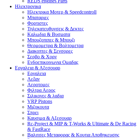
REDS engines Parts
Ηλεκτρονικα
Ηλεκτρικα Μοτερ & Speedcontroll
Μπαταριες
Φορτιστες
Τηλεκατευθυνσεις & Δεκτες
Kαλωδια & Βυσματα
Μπουζοπιπες & Μπουζι
Θερμομετρα & Βολτομετρα
Διακοπτες & Σενσορες
Σερβο & Χορν
Ενδοεπικοινωνια Ομαδας
Εργαλεια & Αξεσουαρ
Εργαλεια
Λεξαν
Αεροτομες
Φιλτρα Αερος
Σιλικονες & λαδια
VRP Pistons
Μιζοκουτα
Σπρει
Καυσιμα & Αξεσουαρ
Rc-Project & MIP & T-Works & Ultimate & De Racing
& FastRace
Βαλιτσες Μεταφορας & Κουτια Αποθηκευσης