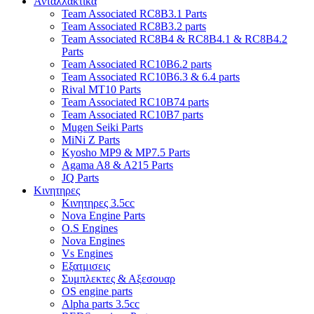
Ανταλλακτικα
Team Associated RC8B3.1 Parts
Team Associated RC8B3.2 parts
Team Associated RC8B4 & RC8B4.1 & RC8B4.2
Parts
Team Associated RC10B6.2 parts
Team Associated RC10B6.3 & 6.4 parts
Rival MT10 Parts
Team Associated RC10B74 parts
Team Associated RC10B7 parts
Mugen Seiki Parts
MiNi Z Parts
Kyosho MP9 & MP7.5 Parts
Agama A8 & A215 Parts
JQ Parts
Κινητηρες
Κινητηρες 3.5cc
Nova Engine Parts
O.S Engines
Nova Engines
Vs Engines
Εξατμισεις
Συμπλεκτες & Αξεσουαρ
OS engine parts
Alpha parts 3.5cc