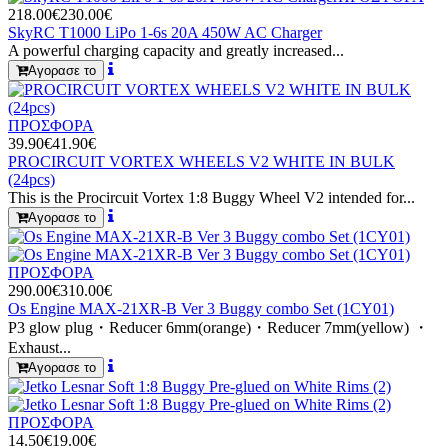
218.00€
230.00€
SkyRC T1000 LiPo 1-6s 20A 450W AC Charger
A powerful charging capacity and greatly increased...
Αγορασε το
ΠΡΟΣΦΟΡΑ
39.90€
41.90€
PROCIRCUIT VORTEX WHEELS V2 WHITE IN BULK
(24pcs)
This is the Procircuit Vortex 1:8 Buggy Wheel V2 intended for...
Αγορασε το
ΠΡΟΣΦΟΡΑ
290.00€
310.00€
Os Engine MAX-21XR-B Ver 3 Buggy combo Set (1CY01)
P3 glow plug・Reducer 6mm(orange)・Reducer 7mm(yellow) ・
Exhaust...
Αγορασε το
ΠΡΟΣΦΟΡΑ
14.50€
19.00€