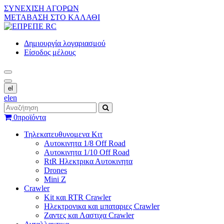
ΣΥΝΕΧΙΣΗ ΑΓΟΡΩΝ
ΜΕΤΑΒΑΣΗ ΣΤΟ ΚΑΛΑΘΙ
Δημιουργία λογαριασμού
Είσοδος μέλους
el
el
en
0
προϊόντα
Τηλεκατευθυνομενα Κιτ
Αυτοκινητα 1/8 Off Road
Αυτοκινητα 1/10 Off Road
RtR Ηλεκτρικα Αυτοκινητα
Drones
Mini Z
Crawler
Kit και RTR Crawler
Ηλεκτρονικα και μπαταριες Crawler
Ζαντες και Λαστιχα Crawler