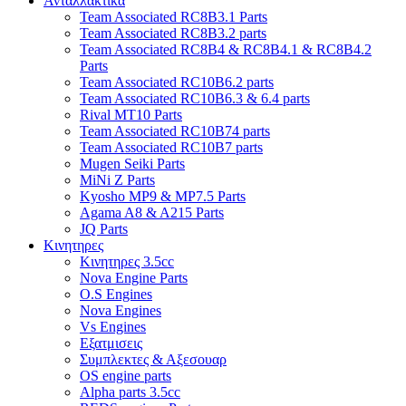
Ανταλλακτικα
Team Associated RC8B3.1 Parts
Team Associated RC8B3.2 parts
Team Associated RC8B4 & RC8B4.1 & RC8B4.2
Parts
Team Associated RC10B6.2 parts
Team Associated RC10B6.3 & 6.4 parts
Rival MT10 Parts
Team Associated RC10B74 parts
Team Associated RC10B7 parts
Mugen Seiki Parts
MiNi Z Parts
Kyosho MP9 & MP7.5 Parts
Agama A8 & A215 Parts
JQ Parts
Κινητηρες
Κινητηρες 3.5cc
Nova Engine Parts
O.S Engines
Nova Engines
Vs Engines
Εξατμισεις
Συμπλεκτες & Αξεσουαρ
OS engine parts
Alpha parts 3.5cc