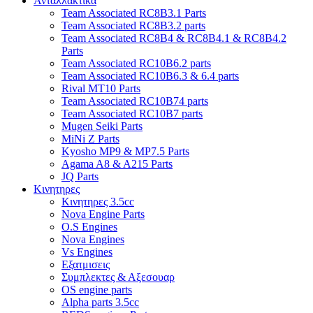
Ανταλλακτικα
Team Associated RC8B3.1 Parts
Team Associated RC8B3.2 parts
Team Associated RC8B4 & RC8B4.1 & RC8B4.2
Parts
Team Associated RC10B6.2 parts
Team Associated RC10B6.3 & 6.4 parts
Rival MT10 Parts
Team Associated RC10B74 parts
Team Associated RC10B7 parts
Mugen Seiki Parts
MiNi Z Parts
Kyosho MP9 & MP7.5 Parts
Agama A8 & A215 Parts
JQ Parts
Κινητηρες
Κινητηρες 3.5cc
Nova Engine Parts
O.S Engines
Nova Engines
Vs Engines
Εξατμισεις
Συμπλεκτες & Αξεσουαρ
OS engine parts
Alpha parts 3.5cc