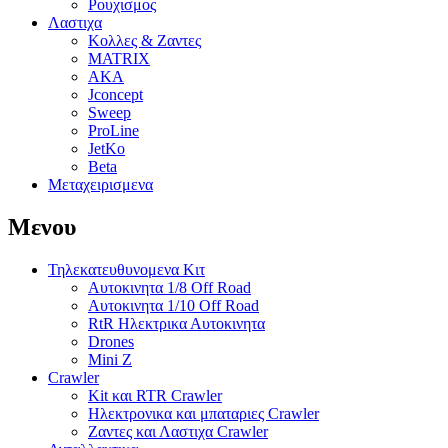
Ρουχισμος
Λαστιχα
Κολλες & Ζαντες
MATRIX
AKA
Jconcept
Sweep
ProLine
JetKo
Beta
Μεταχειρισμενα
Μενου
Τηλεκατευθυνομενα Κιτ
Αυτοκινητα 1/8 Off Road
Αυτοκινητα 1/10 Off Road
RtR Ηλεκτρικα Αυτοκινητα
Drones
Mini Z
Crawler
Kit και RTR Crawler
Ηλεκτρονικα και μπαταριες Crawler
Ζαντες και Λαστιχα Crawler