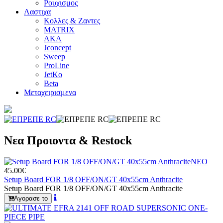
Ρουχισμος
Λαστιχα
Κολλες & Ζαντες
MATRIX
AKA
Jconcept
Sweep
ProLine
JetKo
Beta
Μεταχειρισμενα
Νεα Προιοντα & Restock
ΝΕΟ
45.00€
Setup Board FOR 1/8 OFF/ON/GT 40x55cm Anthracite
Setup Board FOR 1/8 OFF/ON/GT 40x55cm Anthracite
Αγορασε το