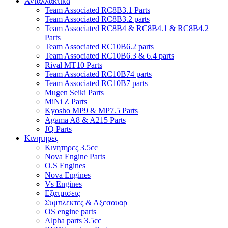
Ανταλλακτικα
Team Associated RC8B3.1 Parts
Team Associated RC8B3.2 parts
Team Associated RC8B4 & RC8B4.1 & RC8B4.2
Parts
Team Associated RC10B6.2 parts
Team Associated RC10B6.3 & 6.4 parts
Rival MT10 Parts
Team Associated RC10B74 parts
Team Associated RC10B7 parts
Mugen Seiki Parts
MiNi Z Parts
Kyosho MP9 & MP7.5 Parts
Agama A8 & A215 Parts
JQ Parts
Κινητηρες
Κινητηρες 3.5cc
Nova Engine Parts
O.S Engines
Nova Engines
Vs Engines
Εξατμισεις
Συμπλεκτες & Αξεσουαρ
OS engine parts
Alpha parts 3.5cc