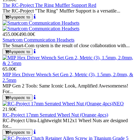
The RC-Project The Ring Muffler Support Red
The RC-Project "The Ring" Muffler Support is a versatile...
Αγορασε το
455.00€
490.00€
Smartcom Communication Headsets
The Smart-Com system is the result of close collaboration with...
Αγορασε το
65.00€
MIP Hex Driver Wrench Set Gen 2, Metric (3), 1.5mm, 2.0mm, &
2.5mm
MIP Gen 2 Tools: Same Iconic Look, Amplified Awesomeness!
For...
Αγορασε το
ΝΕΟ
21.90€
RC-Project 17mm Serrated Wheel Nut (Orange 4pcs)
RC-Project Ultra-Lightweight M12x1 Wheel Nuts are designed
for...
Αγορασε το