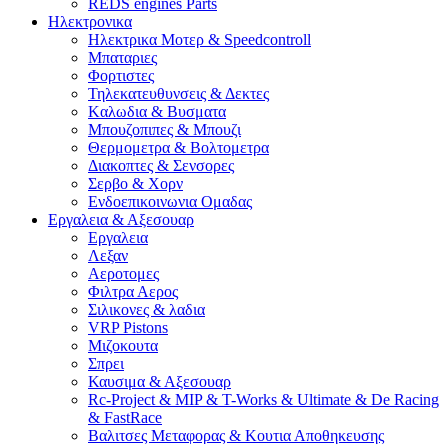
REDS engines Parts
Ηλεκτρονικα
Ηλεκτρικα Μοτερ & Speedcontroll
Μπαταριες
Φορτιστες
Τηλεκατευθυνσεις & Δεκτες
Kαλωδια & Βυσματα
Μπουζοπιπες & Μπουζι
Θερμομετρα & Βολτομετρα
Διακοπτες & Σενσορες
Σερβο & Χορν
Ενδοεπικοινωνια Ομαδας
Εργαλεια & Αξεσουαρ
Εργαλεια
Λεξαν
Αεροτομες
Φιλτρα Αερος
Σιλικονες & λαδια
VRP Pistons
Μιζοκουτα
Σπρει
Καυσιμα & Αξεσουαρ
Rc-Project & MIP & T-Works & Ultimate & De Racing
& FastRace
Βαλιτσες Μεταφορας & Κουτια Αποθηκευσης