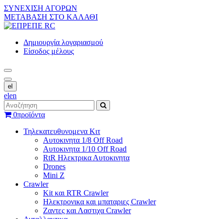
ΣΥΝΕΧΙΣΗ ΑΓΟΡΩΝ
ΜΕΤΑΒΑΣΗ ΣΤΟ ΚΑΛΑΘΙ
Δημιουργία λογαριασμού
Είσοδος μέλους
el
el
en
0
προϊόντα
Τηλεκατευθυνομενα Κιτ
Αυτοκινητα 1/8 Off Road
Αυτοκινητα 1/10 Off Road
RtR Ηλεκτρικα Αυτοκινητα
Drones
Mini Z
Crawler
Kit και RTR Crawler
Ηλεκτρονικα και μπαταριες Crawler
Ζαντες και Λαστιχα Crawler