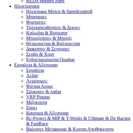
REDS engines Parts
Ηλεκτρονικα
Ηλεκτρικα Μοτερ & Speedcontroll
Μπαταριες
Φορτιστες
Τηλεκατευθυνσεις & Δεκτες
Kαλωδια & Βυσματα
Μπουζοπιπες & Μπουζι
Θερμομετρα & Βολτομετρα
Διακοπτες & Σενσορες
Σερβο & Χορν
Ενδοεπικοινωνια Ομαδας
Εργαλεια & Αξεσουαρ
Εργαλεια
Λεξαν
Αεροτομες
Φιλτρα Αερος
Σιλικονες & λαδια
VRP Pistons
Μιζοκουτα
Σπρει
Καυσιμα & Αξεσουαρ
Rc-Project & MIP & T-Works & Ultimate & De Racing
& FastRace
Βαλιτσες Μεταφορας & Κουτια Αποθηκευσης