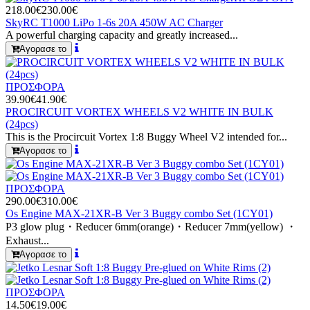
218.00€
230.00€
SkyRC T1000 LiPo 1-6s 20A 450W AC Charger
A powerful charging capacity and greatly increased...
Αγορασε το
ΠΡΟΣΦΟΡΑ
39.90€
41.90€
PROCIRCUIT VORTEX WHEELS V2 WHITE IN BULK
(24pcs)
This is the Procircuit Vortex 1:8 Buggy Wheel V2 intended for...
Αγορασε το
ΠΡΟΣΦΟΡΑ
290.00€
310.00€
Os Engine MAX-21XR-B Ver 3 Buggy combo Set (1CY01)
P3 glow plug・Reducer 6mm(orange)・Reducer 7mm(yellow) ・
Exhaust...
Αγορασε το
ΠΡΟΣΦΟΡΑ
14.50€
19.00€