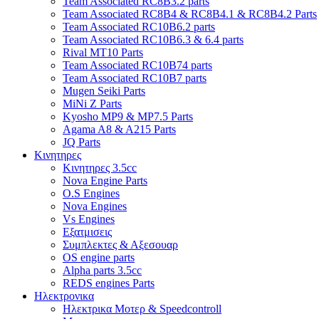
Team Associated RC8B3.2 parts
Team Associated RC8B4 & RC8B4.1 & RC8B4.2 Parts
Team Associated RC10B6.2 parts
Team Associated RC10B6.3 & 6.4 parts
Rival MT10 Parts
Team Associated RC10B74 parts
Team Associated RC10B7 parts
Mugen Seiki Parts
MiNi Z Parts
Kyosho MP9 & MP7.5 Parts
Agama A8 & A215 Parts
JQ Parts
Κινητηρες
Κινητηρες 3.5cc
Nova Engine Parts
O.S Engines
Nova Engines
Vs Engines
Εξατμισεις
Συμπλεκτες & Αξεσουαρ
OS engine parts
Alpha parts 3.5cc
REDS engines Parts
Ηλεκτρονικα
Ηλεκτρικα Μοτερ & Speedcontroll