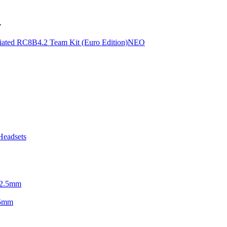
.
ΝΕΟ
.5mm