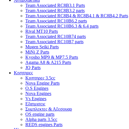
Ανταλλακτικα
Team Associated RC8B3.1 Parts
Team Associated RC8B3.2 parts
Team Associated RC8B4 & RC8B4.1 & RC8B4.2 Parts
Team Associated RC10B6.2 parts
Team Associated RC10B6.3 & 6.4 parts
Rival MT10 Parts
Team Associated RC10B74 parts
Team Associated RC10B7 parts
Mugen Seiki Parts
MiNi Z Parts
Kyosho MP9 & MP7.5 Parts
Agama A8 & A215 Parts
JQ Parts
Κινητηρες
Κινητηρες 3.5cc
Nova Engine Parts
O.S Engines
Nova Engines
Vs Engines
Εξατμισεις
Συμπλεκτες & Αξεσουαρ
OS engine parts
Alpha parts 3.5cc
REDS engines Parts