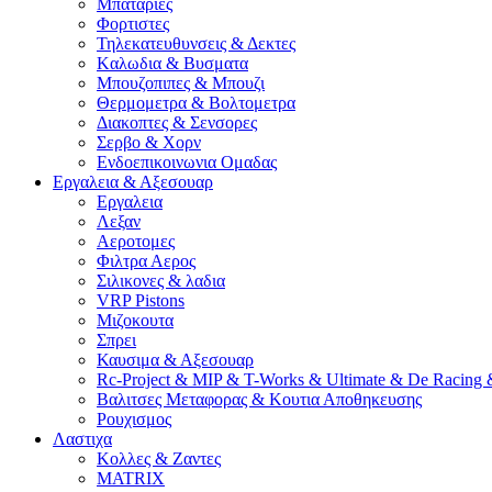
Μπαταριες
Φορτιστες
Τηλεκατευθυνσεις & Δεκτες
Kαλωδια & Βυσματα
Μπουζοπιπες & Μπουζι
Θερμομετρα & Βολτομετρα
Διακοπτες & Σενσορες
Σερβο & Χορν
Ενδοεπικοινωνια Ομαδας
Εργαλεια & Αξεσουαρ
Εργαλεια
Λεξαν
Αεροτομες
Φιλτρα Αερος
Σιλικονες & λαδια
VRP Pistons
Μιζοκουτα
Σπρει
Καυσιμα & Αξεσουαρ
Rc-Project & MIP & T-Works & Ultimate & De Racing 
Βαλιτσες Μεταφορας & Κουτια Αποθηκευσης
Ρουχισμος
Λαστιχα
Κολλες & Ζαντες
MATRIX