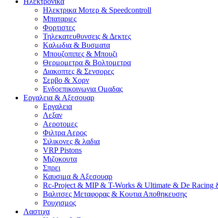
Ηλεκτρονικα
Ηλεκτρικα Μοτερ & Speedcontroll
Μπαταριες
Φορτιστες
Τηλεκατευθυνσεις & Δεκτες
Kαλωδια & Βυσματα
Μπουζοπιπες & Μπουζι
Θερμομετρα & Βολτομετρα
Διακοπτες & Σενσορες
Σερβο & Χορν
Ενδοεπικοινωνια Ομαδας
Εργαλεια & Αξεσουαρ
Εργαλεια
Λεξαν
Αεροτομες
Φιλτρα Αερος
Σιλικονες & λαδια
VRP Pistons
Μιζοκουτα
Σπρει
Καυσιμα & Αξεσουαρ
Rc-Project & MIP & T-Works & Ultimate & De Racing 
Βαλιτσες Μεταφορας & Κουτια Αποθηκευσης
Ρουχισμος
Λαστιχα