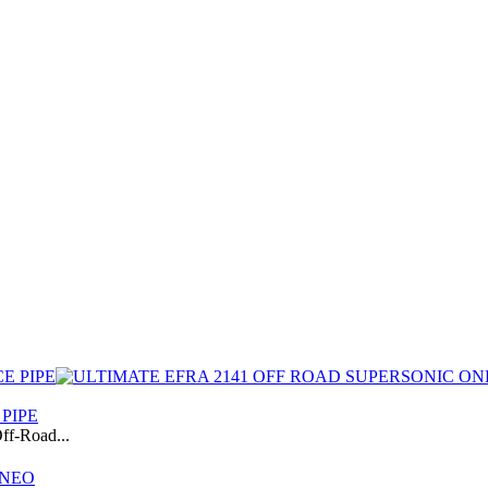
PIPE
f-Road...
ΝΕΟ