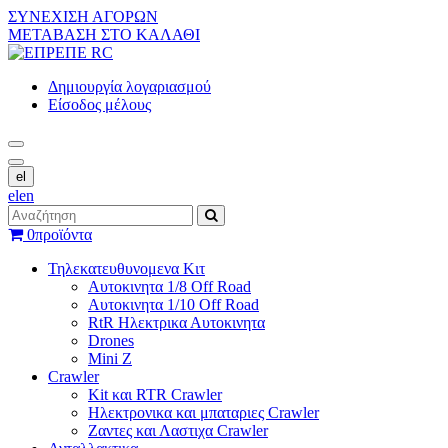
ΣΥΝΕΧΙΣΗ ΑΓΟΡΩΝ
ΜΕΤΑΒΑΣΗ ΣΤΟ ΚΑΛΑΘΙ
Δημιουργία λογαριασμού
Είσοδος μέλους
el
el
en
0
προϊόντα
Τηλεκατευθυνομενα Κιτ
Αυτοκινητα 1/8 Off Road
Αυτοκινητα 1/10 Off Road
RtR Ηλεκτρικα Αυτοκινητα
Drones
Mini Z
Crawler
Kit και RTR Crawler
Ηλεκτρονικα και μπαταριες Crawler
Ζαντες και Λαστιχα Crawler