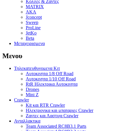
Κολλες & Ζαντες
MATRIX
AKA
Jconcept
Sweep
ProLine
JetKo
Beta
Μεταχειρισμενα
Μενου
Τηλεκατευθυνομενα Κιτ
Αυτοκινητα 1/8 Off Road
Αυτοκινητα 1/10 Off Road
RtR Ηλεκτρικα Αυτοκινητα
Drones
Mini Z
Crawler
Kit και RTR Crawler
Ηλεκτρονικα και μπαταριες Crawler
Ζαντες και Λαστιχα Crawler
Ανταλλακτικα
Team Associated RC8B3.1 Parts