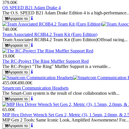
379.00€
OS SPEED B21 Adam Drake 4
The O.S. SPEED B21 Adam Drake Edition 4 is a high-performance..
Αγορασε το
740.00€
Team Associated RC8B4.2 Team Kit (Euro Edition)
Team Associated RC8B4.2 Team Kit (Euro Edition)Offroad racing...
Αγορασε το
19.00€
The RC-Project The Ring Muffler Support Red
The RC-Project "The Ring" Muffler Support is a versatile...
Αγορασε το
455.00€
490.00€
Smartcom Communication Headsets
The Smart-Com system is the result of close collaboration with...
Αγορασε το
65.00€
MIP Hex Driver Wrench Set Gen 2, Metric (3), 1.5mm, 2.0mm, & 2
MIP Gen 2 Tools: Same Iconic Look, Amplified Awesomeness! For...
Αγορασε το