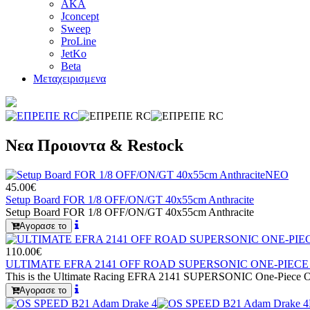
AKA
Jconcept
Sweep
ProLine
JetKo
Beta
Μεταχειρισμενα
Νεα Προιοντα & Restock
ΝΕΟ
45.00€
Setup Board FOR 1/8 OFF/ON/GT 40x55cm Anthracite
Setup Board FOR 1/8 OFF/ON/GT 40x55cm Anthracite
Αγορασε το
110.00€
ULTIMATE EFRA 2141 OFF ROAD SUPERSONIC ONE-PIECE 
This is the Ultimate Racing EFRA 2141 SUPERSONIC One-Piece Of
Αγορασε το