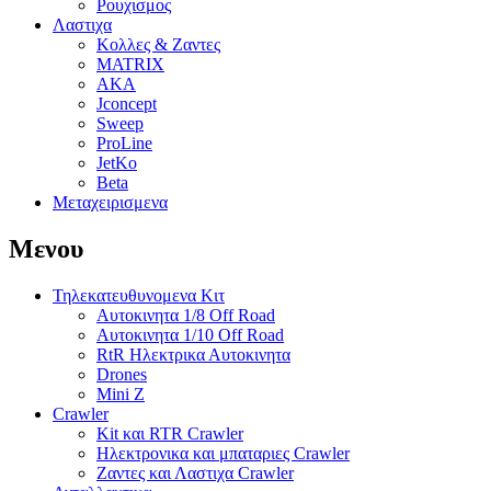
Ρουχισμος
Λαστιχα
Κολλες & Ζαντες
MATRIX
AKA
Jconcept
Sweep
ProLine
JetKo
Beta
Μεταχειρισμενα
Μενου
Τηλεκατευθυνομενα Κιτ
Αυτοκινητα 1/8 Off Road
Αυτοκινητα 1/10 Off Road
RtR Ηλεκτρικα Αυτοκινητα
Drones
Mini Z
Crawler
Kit και RTR Crawler
Ηλεκτρονικα και μπαταριες Crawler
Ζαντες και Λαστιχα Crawler