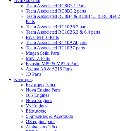
Ανταλλακτικα
Team Associated RC8B3.1 Parts
Team Associated RC8B3.2 parts
Team Associated RC8B4 & RC8B4.1 & RC8B4.2
Parts
Team Associated RC10B6.2 parts
Team Associated RC10B6.3 & 6.4 parts
Rival MT10 Parts
Team Associated RC10B74 parts
Team Associated RC10B7 parts
Mugen Seiki Parts
MiNi Z Parts
Kyosho MP9 & MP7.5 Parts
Agama A8 & A215 Parts
JQ Parts
Κινητηρες
Κινητηρες 3.5cc
Nova Engine Parts
O.S Engines
Nova Engines
Vs Engines
Εξατμισεις
Συμπλεκτες & Αξεσουαρ
OS engine parts
Alpha parts 3.5cc