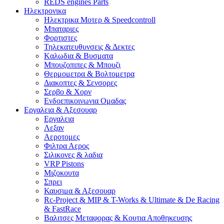
REDS engines Parts
Ηλεκτρονικα
Ηλεκτρικα Μοτερ & Speedcontroll
Μπαταριες
Φορτιστες
Τηλεκατευθυνσεις & Δεκτες
Kαλωδια & Βυσματα
Μπουζοπιπες & Μπουζι
Θερμομετρα & Βολτομετρα
Διακοπτες & Σενσορες
Σερβο & Χορν
Ενδοεπικοινωνια Ομαδας
Εργαλεια & Αξεσουαρ
Εργαλεια
Λεξαν
Αεροτομες
Φιλτρα Αερος
Σιλικονες & λαδια
VRP Pistons
Μιζοκουτα
Σπρει
Καυσιμα & Αξεσουαρ
Rc-Project & MIP & T-Works & Ultimate & De Racing
& FastRace
Βαλιτσες Μεταφορας & Κουτια Αποθηκευσης