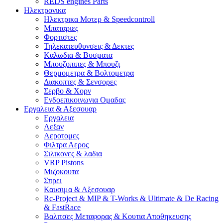
REDS engines Parts
Ηλεκτρονικα
Ηλεκτρικα Μοτερ & Speedcontroll
Μπαταριες
Φορτιστες
Τηλεκατευθυνσεις & Δεκτες
Kαλωδια & Βυσματα
Μπουζοπιπες & Μπουζι
Θερμομετρα & Βολτομετρα
Διακοπτες & Σενσορες
Σερβο & Χορν
Ενδοεπικοινωνια Ομαδας
Εργαλεια & Αξεσουαρ
Εργαλεια
Λεξαν
Αεροτομες
Φιλτρα Αερος
Σιλικονες & λαδια
VRP Pistons
Μιζοκουτα
Σπρει
Καυσιμα & Αξεσουαρ
Rc-Project & MIP & T-Works & Ultimate & De Racing
& FastRace
Βαλιτσες Μεταφορας & Κουτια Αποθηκευσης