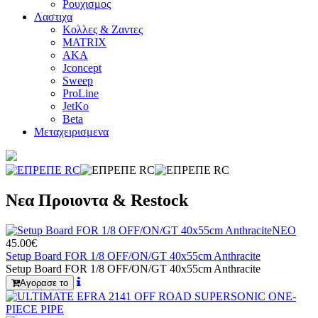
Ρουχισμος
Λαστιχα
Κολλες & Ζαντες
MATRIX
AKA
Jconcept
Sweep
ProLine
JetKo
Beta
Μεταχειρισμενα
Νεα Προιοντα & Restock
ΝΕΟ
45.00€
Setup Board FOR 1/8 OFF/ON/GT 40x55cm Anthracite
Setup Board FOR 1/8 OFF/ON/GT 40x55cm Anthracite
Αγορασε το