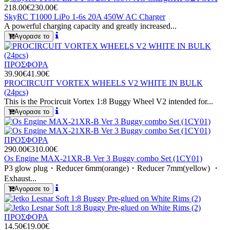
218.00€
230.00€
SkyRC T1000 LiPo 1-6s 20A 450W AC Charger
A powerful charging capacity and greatly increased...
Αγορασε το
ΠΡΟΣΦΟΡΑ
39.90€
41.90€
PROCIRCUIT VORTEX WHEELS V2 WHITE IN BULK
(24pcs)
This is the Procircuit Vortex 1:8 Buggy Wheel V2 intended for...
Αγορασε το
ΠΡΟΣΦΟΡΑ
290.00€
310.00€
Os Engine MAX-21XR-B Ver 3 Buggy combo Set (1CY01)
P3 glow plug・Reducer 6mm(orange)・Reducer 7mm(yellow) ・
Exhaust...
Αγορασε το
ΠΡΟΣΦΟΡΑ
14.50€
19.00€