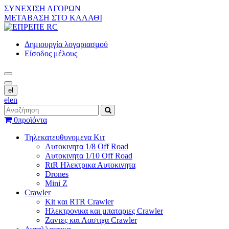
ΣΥΝΕΧΙΣΗ ΑΓΟΡΩΝ
ΜΕΤΑΒΑΣΗ ΣΤΟ ΚΑΛΑΘΙ
Δημιουργία λογαριασμού
Είσοδος μέλους
el
el
en
0
προϊόντα
Τηλεκατευθυνομενα Κιτ
Αυτοκινητα 1/8 Off Road
Αυτοκινητα 1/10 Off Road
RtR Ηλεκτρικα Αυτοκινητα
Drones
Mini Z
Crawler
Kit και RTR Crawler
Ηλεκτρονικα και μπαταριες Crawler
Ζαντες και Λαστιχα Crawler