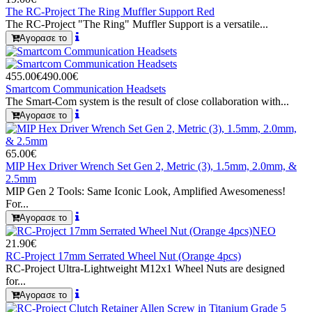
The RC-Project The Ring Muffler Support Red
The RC-Project "The Ring" Muffler Support is a versatile...
Αγορασε το
455.00€
490.00€
Smartcom Communication Headsets
The Smart-Com system is the result of close collaboration with...
Αγορασε το
65.00€
MIP Hex Driver Wrench Set Gen 2, Metric (3), 1.5mm, 2.0mm, &
2.5mm
MIP Gen 2 Tools: Same Iconic Look, Amplified Awesomeness!
For...
Αγορασε το
ΝΕΟ
21.90€
RC-Project 17mm Serrated Wheel Nut (Orange 4pcs)
RC-Project Ultra-Lightweight M12x1 Wheel Nuts are designed
for...
Αγορασε το