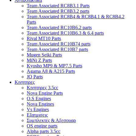
Ανταλλακτικα
Team Associated RC8B3.1 Parts
Team Associated RC8B3.2 parts
Team Associated RC8B4 & RC8B4.1 & RC8B4.2
Parts
Team Associated RC10B6.2 parts
Team Associated RC10B6.3 & 6.4 parts
Rival MT10 Parts
Team Associated RC10B74 parts
Team Associated RC10B7 parts
Mugen Seiki Parts
MiNi Z Parts
Kyosho MP9 & MP7.5 Parts
Agama A8 & A215 Parts
JQ Parts
Κινητηρες
Κινητηρες 3.5cc
Nova Engine Parts
O.S Engines
Nova Engines
Vs Engines
Εξατμισεις
Συμπλεκτες & Αξεσουαρ
OS engine parts
Alpha parts 3.5cc