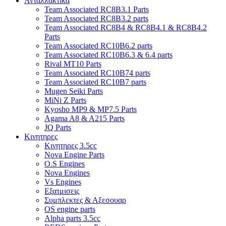
Ανταλλακτικα
Team Associated RC8B3.1 Parts
Team Associated RC8B3.2 parts
Team Associated RC8B4 & RC8B4.1 & RC8B4.2
Parts
Team Associated RC10B6.2 parts
Team Associated RC10B6.3 & 6.4 parts
Rival MT10 Parts
Team Associated RC10B74 parts
Team Associated RC10B7 parts
Mugen Seiki Parts
MiNi Z Parts
Kyosho MP9 & MP7.5 Parts
Agama A8 & A215 Parts
JQ Parts
Κινητηρες
Κινητηρες 3.5cc
Nova Engine Parts
O.S Engines
Nova Engines
Vs Engines
Εξατμισεις
Συμπλεκτες & Αξεσουαρ
OS engine parts
Alpha parts 3.5cc