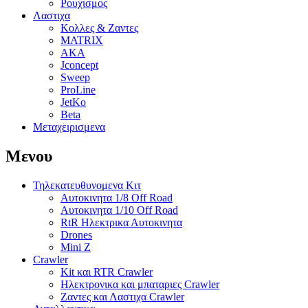
Ρουχισμος
Λαστιχα
Κολλες & Ζαντες
MATRIX
AKA
Jconcept
Sweep
ProLine
JetKo
Beta
Μεταχειρισμενα
Μενου
Τηλεκατευθυνομενα Κιτ
Αυτοκινητα 1/8 Off Road
Αυτοκινητα 1/10 Off Road
RtR Ηλεκτρικα Αυτοκινητα
Drones
Mini Z
Crawler
Kit και RTR Crawler
Ηλεκτρονικα και μπαταριες Crawler
Ζαντες και Λαστιχα Crawler