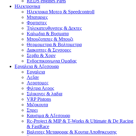
REDS engines Parts
Ηλεκτρονικα
Ηλεκτρικα Μοτερ & Speedcontroll
Μπαταριες
Φορτιστες
Τηλεκατευθυνσεις & Δεκτες
Kαλωδια & Βυσματα
Μπουζοπιπες & Μπουζι
Θερμομετρα & Βολτομετρα
Διακοπτες & Σενσορες
Σερβο & Χορν
Ενδοεπικοινωνια Ομαδας
Εργαλεια & Αξεσουαρ
Εργαλεια
Λεξαν
Αεροτομες
Φιλτρα Αερος
Σιλικονες & λαδια
VRP Pistons
Μιζοκουτα
Σπρει
Καυσιμα & Αξεσουαρ
Rc-Project & MIP & T-Works & Ultimate & De Racing
& FastRace
Βαλιτσες Μεταφορας & Κουτια Αποθηκευσης