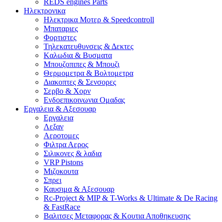
REDS engines Parts
Ηλεκτρονικα
Ηλεκτρικα Μοτερ & Speedcontroll
Μπαταριες
Φορτιστες
Τηλεκατευθυνσεις & Δεκτες
Kαλωδια & Βυσματα
Μπουζοπιπες & Μπουζι
Θερμομετρα & Βολτομετρα
Διακοπτες & Σενσορες
Σερβο & Χορν
Ενδοεπικοινωνια Ομαδας
Εργαλεια & Αξεσουαρ
Εργαλεια
Λεξαν
Αεροτομες
Φιλτρα Αερος
Σιλικονες & λαδια
VRP Pistons
Μιζοκουτα
Σπρει
Καυσιμα & Αξεσουαρ
Rc-Project & MIP & T-Works & Ultimate & De Racing
& FastRace
Βαλιτσες Μεταφορας & Κουτια Αποθηκευσης