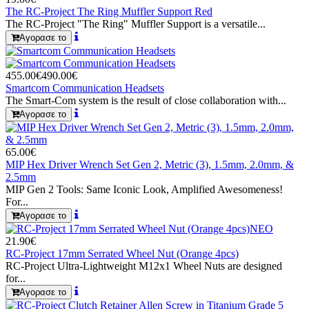
The RC-Project The Ring Muffler Support Red
The RC-Project "The Ring" Muffler Support is a versatile...
Αγορασε το
455.00€
490.00€
Smartcom Communication Headsets
The Smart-Com system is the result of close collaboration with...
Αγορασε το
65.00€
MIP Hex Driver Wrench Set Gen 2, Metric (3), 1.5mm, 2.0mm, &
2.5mm
MIP Gen 2 Tools: Same Iconic Look, Amplified Awesomeness!
For...
Αγορασε το
ΝΕΟ
21.90€
RC-Project 17mm Serrated Wheel Nut (Orange 4pcs)
RC-Project Ultra-Lightweight M12x1 Wheel Nuts are designed
for...
Αγορασε το