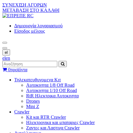
ΣΥΝΕΧΙΣΗ ΑΓΟΡΩΝ
ΜΕΤΑΒΑΣΗ ΣΤΟ ΚΑΛΑΘΙ
Δημιουργία λογαριασμού
Είσοδος μέλους
el
el
en
0
προϊόντα
Τηλεκατευθυνομενα Κιτ
Αυτοκινητα 1/8 Off Road
Αυτοκινητα 1/10 Off Road
RtR Ηλεκτρικα Αυτοκινητα
Drones
Mini Z
Crawler
Kit και RTR Crawler
Ηλεκτρονικα και μπαταριες Crawler
Ζαντες και Λαστιχα Crawler