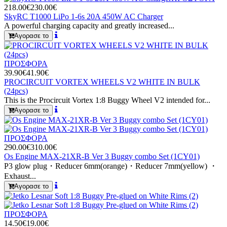
218.00€
230.00€
SkyRC T1000 LiPo 1-6s 20A 450W AC Charger
A powerful charging capacity and greatly increased...
Αγορασε το
ΠΡΟΣΦΟΡΑ
39.90€
41.90€
PROCIRCUIT VORTEX WHEELS V2 WHITE IN BULK
(24pcs)
This is the Procircuit Vortex 1:8 Buggy Wheel V2 intended for...
Αγορασε το
ΠΡΟΣΦΟΡΑ
290.00€
310.00€
Os Engine MAX-21XR-B Ver 3 Buggy combo Set (1CY01)
P3 glow plug・Reducer 6mm(orange)・Reducer 7mm(yellow) ・
Exhaust...
Αγορασε το
ΠΡΟΣΦΟΡΑ
14.50€
19.00€