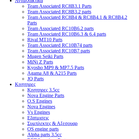
Ανταλλακτικα
Team Associated RC8B3.1 Parts
Team Associated RC8B3.2 parts
Team Associated RC8B4 & RC8B4.1 & RC8B4.2
Parts
Team Associated RC10B6.2 parts
Team Associated RC10B6.3 & 6.4 parts
Rival MT10 Parts
Team Associated RC10B74 parts
Team Associated RC10B7 parts
Mugen Seiki Parts
MiNi Z Parts
Kyosho MP9 & MP7.5 Parts
Agama A8 & A215 Parts
JQ Parts
Κινητηρες
Κινητηρες 3.5cc
Nova Engine Parts
O.S Engines
Nova Engines
Vs Engines
Εξατμισεις
Συμπλεκτες & Αξεσουαρ
OS engine parts
Alpha parts 3.5cc