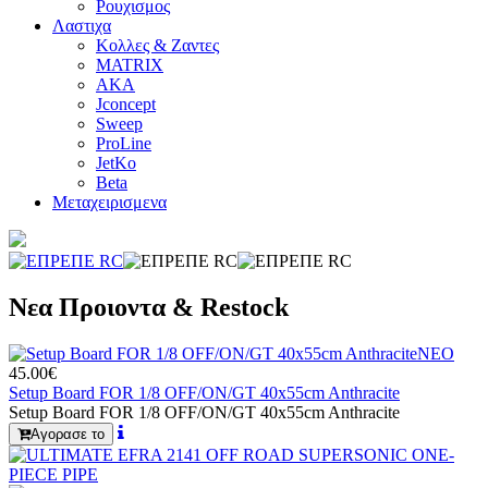
Ρουχισμος
Λαστιχα
Κολλες & Ζαντες
MATRIX
AKA
Jconcept
Sweep
ProLine
JetKo
Beta
Μεταχειρισμενα
Νεα Προιοντα & Restock
ΝΕΟ
45.00€
Setup Board FOR 1/8 OFF/ON/GT 40x55cm Anthracite
Setup Board FOR 1/8 OFF/ON/GT 40x55cm Anthracite
Αγορασε το