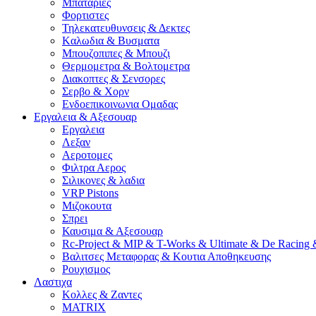
Μπαταριες
Φορτιστες
Τηλεκατευθυνσεις & Δεκτες
Kαλωδια & Βυσματα
Μπουζοπιπες & Μπουζι
Θερμομετρα & Βολτομετρα
Διακοπτες & Σενσορες
Σερβο & Χορν
Ενδοεπικοινωνια Ομαδας
Εργαλεια & Αξεσουαρ
Εργαλεια
Λεξαν
Αεροτομες
Φιλτρα Αερος
Σιλικονες & λαδια
VRP Pistons
Μιζοκουτα
Σπρει
Καυσιμα & Αξεσουαρ
Rc-Project & MIP & T-Works & Ultimate & De Racing 
Βαλιτσες Μεταφορας & Κουτια Αποθηκευσης
Ρουχισμος
Λαστιχα
Κολλες & Ζαντες
MATRIX