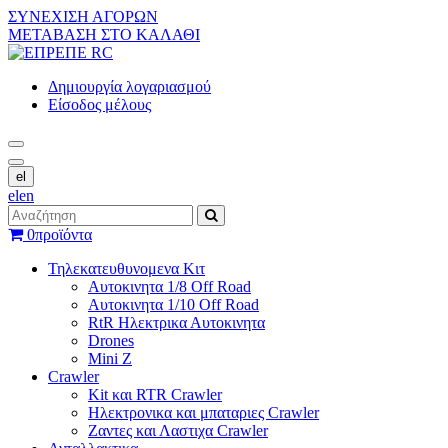
ΣΥΝΕΧΙΣΗ ΑΓΟΡΩΝ
ΜΕΤΑΒΑΣΗ ΣΤΟ ΚΑΛΑΘΙ
Δημιουργία λογαριασμού
Είσοδος μέλους
el
el
en
0
προϊόντα
Τηλεκατευθυνομενα Κιτ
Αυτοκινητα 1/8 Off Road
Αυτοκινητα 1/10 Off Road
RtR Ηλεκτρικα Αυτοκινητα
Drones
Mini Z
Crawler
Kit και RTR Crawler
Ηλεκτρονικα και μπαταριες Crawler
Ζαντες και Λαστιχα Crawler