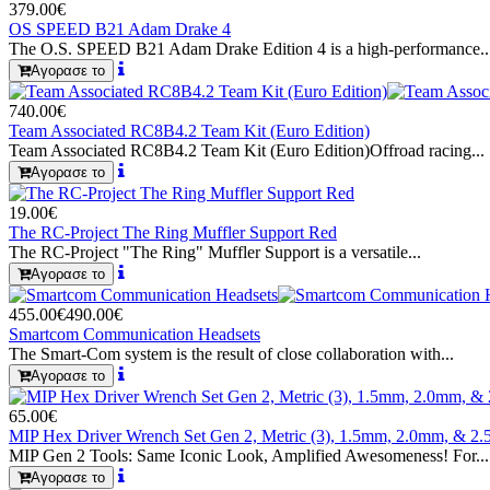
379.00€
OS SPEED B21 Adam Drake 4
The O.S. SPEED B21 Adam Drake Edition 4 is a high-performance..
Αγορασε το
740.00€
Team Associated RC8B4.2 Team Kit (Euro Edition)
Team Associated RC8B4.2 Team Kit (Euro Edition)Offroad racing...
Αγορασε το
19.00€
The RC-Project The Ring Muffler Support Red
The RC-Project "The Ring" Muffler Support is a versatile...
Αγορασε το
455.00€
490.00€
Smartcom Communication Headsets
The Smart-Com system is the result of close collaboration with...
Αγορασε το
65.00€
MIP Hex Driver Wrench Set Gen 2, Metric (3), 1.5mm, 2.0mm, & 2
MIP Gen 2 Tools: Same Iconic Look, Amplified Awesomeness! For...
Αγορασε το