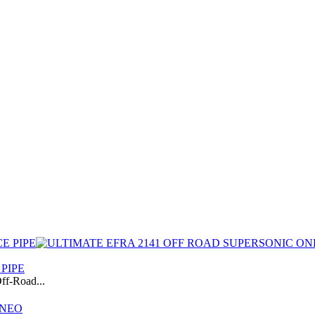
PIPE
f-Road...
ΝΕΟ