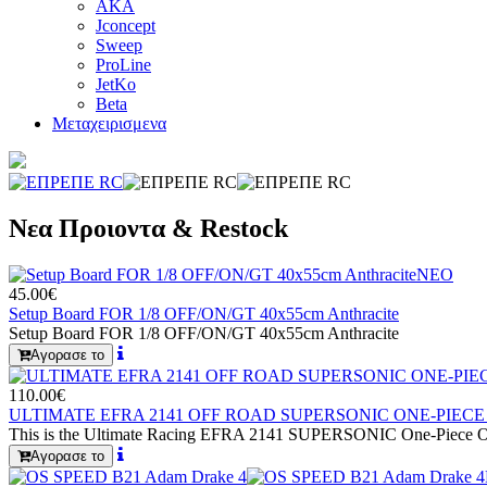
AKA
Jconcept
Sweep
ProLine
JetKo
Beta
Μεταχειρισμενα
Νεα Προιοντα & Restock
ΝΕΟ
45.00€
Setup Board FOR 1/8 OFF/ON/GT 40x55cm Anthracite
Setup Board FOR 1/8 OFF/ON/GT 40x55cm Anthracite
Αγορασε το
110.00€
ULTIMATE EFRA 2141 OFF ROAD SUPERSONIC ONE-PIECE 
This is the Ultimate Racing EFRA 2141 SUPERSONIC One-Piece Of
Αγορασε το