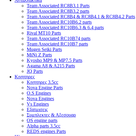
Ανταλλακτικα
Team Associated RC8B3.1 Parts
Team Associated RC8B3.2 parts
Team Associated RC8B4 & RC8B4.1 & RC8B4.2 Parts
Team Associated RC10B6.2 parts
Team Associated RC10B6.3 & 6.4 parts
Rival MT10 Parts
Team Associated RC10B74 parts
Team Associated RC10B7 parts
Mugen Seiki Parts
MiNi Z Parts
Kyosho MP9 & MP7.5 Parts
Agama A8 & A215 Parts
JQ Parts
Κινητηρες
Κινητηρες 3.5cc
Nova Engine Parts
O.S Engines
Nova Engines
Vs Engines
Εξατμισεις
Συμπλεκτες & Αξεσουαρ
OS engine parts
Alpha parts 3.5cc
REDS engines Parts