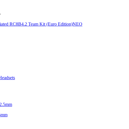
.
ΝΕΟ
.5mm