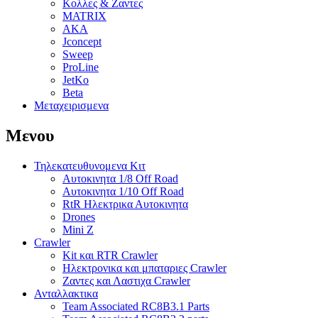
Κολλες & Ζαντες
MATRIX
AKA
Jconcept
Sweep
ProLine
JetKo
Beta
Μεταχειρισμενα
Μενου
Τηλεκατευθυνομενα Κιτ
Αυτοκινητα 1/8 Off Road
Αυτοκινητα 1/10 Off Road
RtR Ηλεκτρικα Αυτοκινητα
Drones
Mini Z
Crawler
Kit και RTR Crawler
Ηλεκτρονικα και μπαταριες Crawler
Ζαντες και Λαστιχα Crawler
Ανταλλακτικα
Team Associated RC8B3.1 Parts