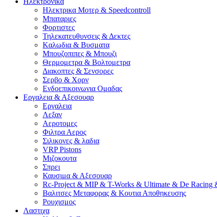
Ηλεκτρονικα
Ηλεκτρικα Μοτερ & Speedcontroll
Μπαταριες
Φορτιστες
Τηλεκατευθυνσεις & Δεκτες
Kαλωδια & Βυσματα
Μπουζοπιπες & Μπουζι
Θερμομετρα & Βολτομετρα
Διακοπτες & Σενσορες
Σερβο & Χορν
Ενδοεπικοινωνια Ομαδας
Εργαλεια & Αξεσουαρ
Εργαλεια
Λεξαν
Αεροτομες
Φιλτρα Αερος
Σιλικονες & λαδια
VRP Pistons
Μιζοκουτα
Σπρει
Καυσιμα & Αξεσουαρ
Rc-Project & MIP & T-Works & Ultimate & De Racing 
Βαλιτσες Μεταφορας & Κουτια Αποθηκευσης
Ρουχισμος
Λαστιχα