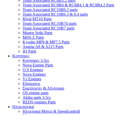
Team Associated RC8B3.2 parts
Team Associated RC8B4 & RC8B4.1 & RC8B4.2 Parts
Team Associated RC10B6.2 parts
Team Associated RC10B6.3 & 6.4 parts
Rival MT10 Parts
Team Associated RC10B74 parts
Team Associated RC10B7 parts
Mugen Seiki Parts
MiNi Z Parts
Kyosho MP9 & MP7.5 Parts
Agama A8 & A215 Parts
JQ Parts
Κινητηρες
Κινητηρες 3.5cc
Nova Engine Parts
O.S Engines
Nova Engines
Vs Engines
Εξατμισεις
Συμπλεκτες & Αξεσουαρ
OS engine parts
Alpha parts 3.5cc
REDS engines Parts
Ηλεκτρονικα
Ηλεκτρικα Μοτερ & Speedcontroll