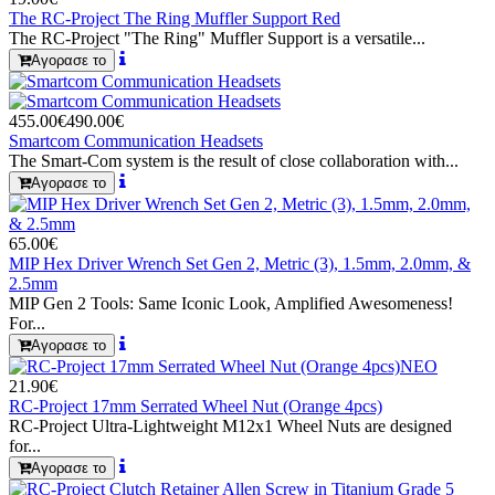
The RC-Project The Ring Muffler Support Red
The RC-Project "The Ring" Muffler Support is a versatile...
Αγορασε το
455.00€
490.00€
Smartcom Communication Headsets
The Smart-Com system is the result of close collaboration with...
Αγορασε το
65.00€
MIP Hex Driver Wrench Set Gen 2, Metric (3), 1.5mm, 2.0mm, &
2.5mm
MIP Gen 2 Tools: Same Iconic Look, Amplified Awesomeness!
For...
Αγορασε το
ΝΕΟ
21.90€
RC-Project 17mm Serrated Wheel Nut (Orange 4pcs)
RC-Project Ultra-Lightweight M12x1 Wheel Nuts are designed
for...
Αγορασε το