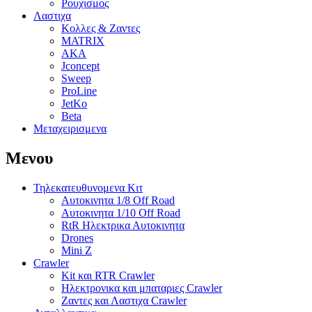
Ρουχισμος
Λαστιχα
Κολλες & Ζαντες
MATRIX
AKA
Jconcept
Sweep
ProLine
JetKo
Beta
Μεταχειρισμενα
Μενου
Τηλεκατευθυνομενα Κιτ
Αυτοκινητα 1/8 Off Road
Αυτοκινητα 1/10 Off Road
RtR Ηλεκτρικα Αυτοκινητα
Drones
Mini Z
Crawler
Kit και RTR Crawler
Ηλεκτρονικα και μπαταριες Crawler
Ζαντες και Λαστιχα Crawler