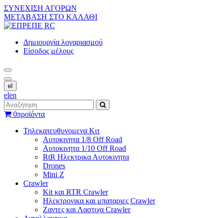
ΣΥΝΕΧΙΣΗ ΑΓΟΡΩΝ
ΜΕΤΑΒΑΣΗ ΣΤΟ ΚΑΛΑΘΙ
Δημιουργία λογαριασμού
Είσοδος μέλους
el
el
en
0
προϊόντα
Τηλεκατευθυνομενα Κιτ
Αυτοκινητα 1/8 Off Road
Αυτοκινητα 1/10 Off Road
RtR Ηλεκτρικα Αυτοκινητα
Drones
Mini Z
Crawler
Kit και RTR Crawler
Ηλεκτρονικα και μπαταριες Crawler
Ζαντες και Λαστιχα Crawler