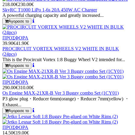
218.00€
230.00€
SkyRC T1000 LiPo 1-6s 20A 450W AC Charger
A powerful charging capacity and greatly increased...
Αγορασε το
ΠΡΟΣΦΟΡΑ
39.90€
41.90€
PROCIRCUIT VORTEX WHEELS V2 WHITE IN BULK
(24pcs)
This is the Procircuit Vortex 1:8 Buggy Wheel V2 intended for...
Αγορασε το
ΠΡΟΣΦΟΡΑ
290.00€
310.00€
Os Engine MAX-21XR-B Ver 3 Buggy combo Set (1CY01)
P3 glow plug・Reducer 6mm(orange)・Reducer 7mm(yellow) ・
Exhaust...
Αγορασε το
ΠΡΟΣΦΟΡΑ
14.50€
19.00€