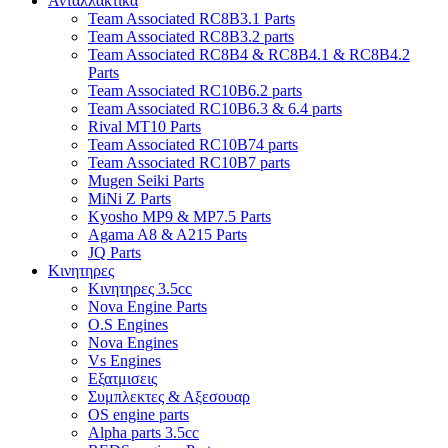
Ανταλλακτικα
Team Associated RC8B3.1 Parts
Team Associated RC8B3.2 parts
Team Associated RC8B4 & RC8B4.1 & RC8B4.2
Parts
Team Associated RC10B6.2 parts
Team Associated RC10B6.3 & 6.4 parts
Rival MT10 Parts
Team Associated RC10B74 parts
Team Associated RC10B7 parts
Mugen Seiki Parts
MiNi Z Parts
Kyosho MP9 & MP7.5 Parts
Agama A8 & A215 Parts
JQ Parts
Κινητηρες
Κινητηρες 3.5cc
Nova Engine Parts
O.S Engines
Nova Engines
Vs Engines
Εξατμισεις
Συμπλεκτες & Αξεσουαρ
OS engine parts
Alpha parts 3.5cc