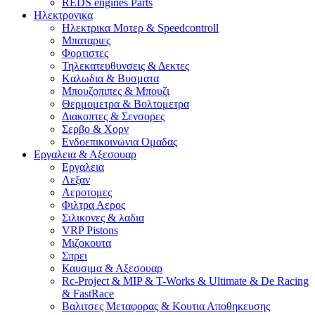
REDS engines Parts
Ηλεκτρονικα
Ηλεκτρικα Μοτερ & Speedcontroll
Μπαταριες
Φορτιστες
Τηλεκατευθυνσεις & Δεκτες
Kαλωδια & Βυσματα
Μπουζοπιπες & Μπουζι
Θερμομετρα & Βολτομετρα
Διακοπτες & Σενσορες
Σερβο & Χορν
Ενδοεπικοινωνια Ομαδας
Εργαλεια & Αξεσουαρ
Εργαλεια
Λεξαν
Αεροτομες
Φιλτρα Αερος
Σιλικονες & λαδια
VRP Pistons
Μιζοκουτα
Σπρει
Καυσιμα & Αξεσουαρ
Rc-Project & MIP & T-Works & Ultimate & De Racing
& FastRace
Βαλιτσες Μεταφορας & Κουτια Αποθηκευσης