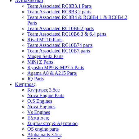
Ανταλλακτικα
Team Associated RC8B3.1 Parts
Team Associated RC8B3.2 parts
Team Associated RC8B4 & RC8B4.1 & RC8B4.2
Parts
Team Associated RC10B6.2 parts
Team Associated RC10B6.3 & 6.4 parts
Rival MT10 Parts
Team Associated RC10B74 parts
Team Associated RC10B7 parts
Mugen Seiki Parts
MiNi Z Parts
Kyosho MP9 & MP7.5 Parts
Agama A8 & A215 Parts
JQ Parts
Κινητηρες
Κινητηρες 3.5cc
Nova Engine Parts
O.S Engines
Nova Engines
Vs Engines
Εξατμισεις
Συμπλεκτες & Αξεσουαρ
OS engine parts
Alpha parts 3.5cc