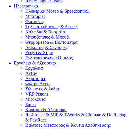
REDS engines Parts
Ηλεκτρονικα
Ηλεκτρικα Μοτερ & Speedcontroll
Μπαταριες
Φορτιστες
Τηλεκατευθυνσεις & Δεκτες
Kαλωδια & Βυσματα
Μπουζοπιπες & Μπουζι
Θερμομετρα & Βολτομετρα
Διακοπτες & Σενσορες
Σερβο & Χορν
Ενδοεπικοινωνια Ομαδας
Εργαλεια & Αξεσουαρ
Εργαλεια
Λεξαν
Αεροτομες
Φιλτρα Αερος
Σιλικονες & λαδια
VRP Pistons
Μιζοκουτα
Σπρει
Καυσιμα & Αξεσουαρ
Rc-Project & MIP & T-Works & Ultimate & De Racing
& FastRace
Βαλιτσες Μεταφορας & Κουτια Αποθηκευσης