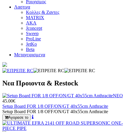
Ρουχισμος
Λαστιχα
Κολλες & Ζαντες
MATRIX
AKA
Jconcept
Sweep
ProLine
JetKo
Beta
Μεταχειρισμενα
Νεα Προιοντα & Restock
ΝΕΟ
45.00€
Setup Board FOR 1/8 OFF/ON/GT 40x55cm Anthracite
Setup Board FOR 1/8 OFF/ON/GT 40x55cm Anthracite
Αγορασε το